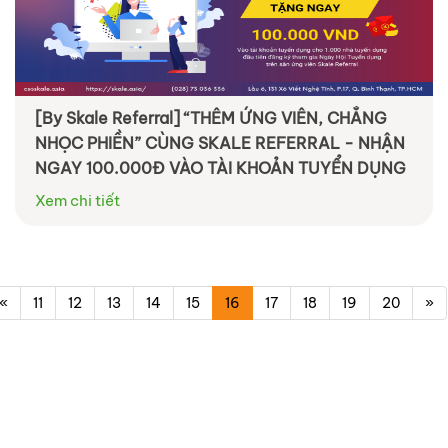
[By Skale Referral] “THÊM ỨNG VIÊN, CHẲNG
NHỌC PHIỀN” CÙNG SKALE REFERRAL - NHẬN
NGAY 100.000Đ VÀO TÀI KHOẢN TUYỂN DỤNG
Xem chi tiết
«
11
12
13
14
15
16
17
18
19
20
»