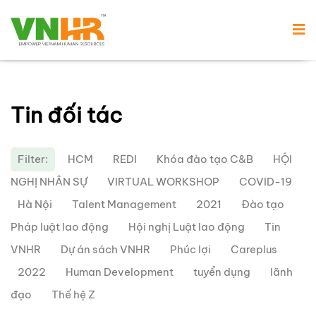
Tin đối tác
Filter:
HCM
REDI
Khóa đào tạo C&B
HỘI
NGHỊ NHÂN SỰ
VIRTUAL WORKSHOP
COVID-19
Hà Nội
Talent Management
2021
Đào tạo
Pháp luật lao động
Hội nghị Luật lao động
Tin
VNHR
Dự án sách VNHR
Phúc lợi
Careplus
2022
Human Development
tuyển dụng
lãnh
đạo
Thế hệ Z