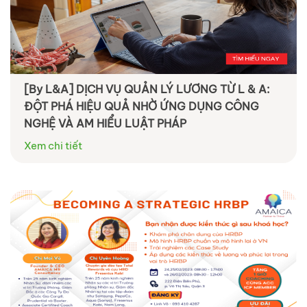
[By L&A] DỊCH VỤ QUẢN LÝ LƯƠNG TỪ L & A:
ĐỘT PHÁ HIỆU QUẢ NHỜ ỨNG DỤNG CÔNG
NGHỆ VÀ AM HIỂU LUẬT PHÁP
Xem chi tiết