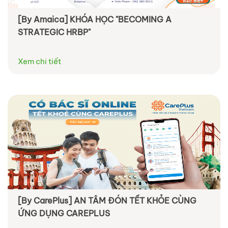
[By Amaica] KHÓA HỌC "BECOMING A
STRATEGIC HRBP"
Xem chi tiết
[By CarePlus] AN TÂM ĐÓN TẾT KHỎE CÙNG
ỨNG DỤNG CAREPLUS