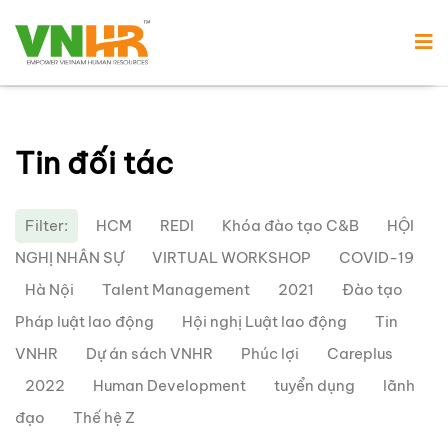
Tin đối tác
Filter:
HCM
REDI
Khóa đào tạo C&B
HỘI
NGHỊ NHÂN SỰ
VIRTUAL WORKSHOP
COVID-19
Hà Nội
Talent Management
2021
Đào tạo
Pháp luật lao động
Hội nghị Luật lao động
Tin
VNHR
Dự án sách VNHR
Phúc lợi
Careplus
2022
Human Development
tuyển dụng
lãnh
đạo
Thế hệ Z