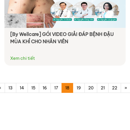
[By Wellcare] GÓI VIDEO GIẢI ĐÁP BỆNH ĐẬU
MÙA KHỈ CHO NHÂN VIÊN
Xem chi tiết
«
13
14
15
16
17
18
19
20
21
22
»