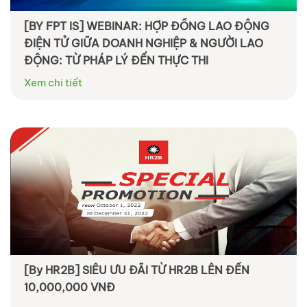
[BY FPT IS] WEBINAR: HỢP ĐỒNG LAO ĐỘNG
ĐIỆN TỬ GIỮA DOANH NGHIỆP & NGƯỜI LAO
ĐỘNG: TỪ PHÁP LÝ ĐẾN THỰC THI
Xem chi tiết
[By HR2B] SIÊU ƯU ĐÃI TỪ HR2B LÊN ĐẾN
10,000,000 VNĐ