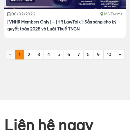
06/02/2026
MS Teams
[VNHR Members Only] – [HR LawTalk]: Sẵn sàng cho kỳ
quyết toán 2025 và Luật Thuế TNCN
«
1
2
3
4
5
6
7
8
9
10
»
Liên hệ ngay