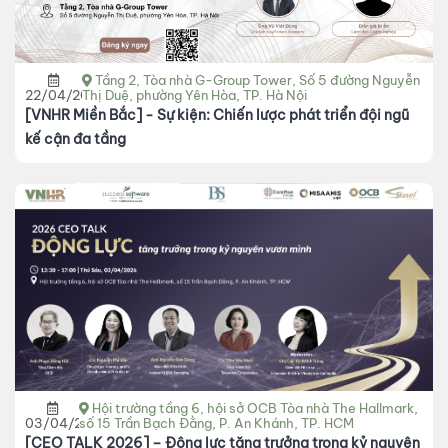
Tầng 2, Tòa nhà G-Group Tower, Số 5 đường Nguyễn
22/04/2026
Thị Duệ, phường Yên Hòa, TP. Hà Nội
[VNHR Miền Bắc] - Sự kiện: Chiến lược phát triển đội ngũ
kế cận đa tầng
Hội trường tầng 6, hội sở OCB Tòa nhà The Hallmark,
03/04/2026
số 15 Trần Bạch Đằng, P. An Khánh, TP. HCM
[CEO TALK 2026] – Động lực tăng trưởng trong kỷ nguyên