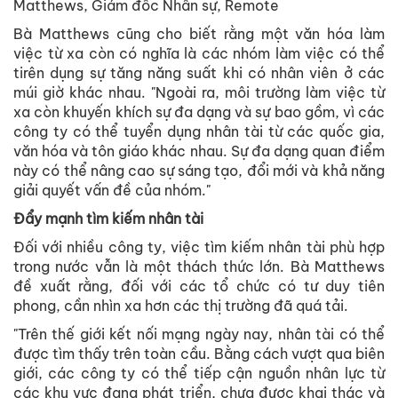
Matthews, Giám đốc Nhân sự, Remote
Bà Matthews cũng cho biết rằng một văn hóa làm
việc từ xa còn có nghĩa là các nhóm làm việc có thể
tirên dụng sự tăng năng suất khi có nhân viên ở các
múi giờ khác nhau. "Ngoài ra, môi trường làm việc từ
xa còn khuyến khích sự đa dạng và sự bao gồm, vì các
công ty có thể tuyển dụng nhân tài từ các quốc gia,
văn hóa và tôn giáo khác nhau. Sự đa dạng quan điểm
này có thể nâng cao sự sáng tạo, đổi mới và khả năng
giải quyết vấn đề của nhóm."
Đẩy mạnh tìm kiếm nhân tài
Đối với nhiều công ty, việc tìm kiếm nhân tài phù hợp
trong nước vẫn là một thách thức lớn. Bà Matthews
đề xuất rằng, đối với các tổ chức có tư duy tiên
phong, cần nhìn xa hơn các thị trường đã quá tải.
"Trên thế giới kết nối mạng ngày nay, nhân tài có thể
được tìm thấy trên toàn cầu. Bằng cách vượt qua biên
giới, các công ty có thể tiếp cận nguồn nhân lực từ
các khu vực đang phát triển, chưa được khai thác và