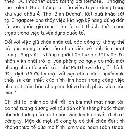
theo IDC Infobrief được tài trợ bởi Remote, "Bridging
the Talent Gap, Tương lai của việc tuyển dụng trong
khu vực châu Á-Thái Bình Dương". Kết quả khảo sát
tại Singapore cho thấy việc kết hợp kỹ năng đúng đắn
từ các quốc gia mục tiêu là một thách thức quan
trọng trong việc tuyển dụng quốc tế.
Đối với việc giữ chân nhân tài, các công ty không thể
bỏ qua mong muốn của nhân viên về tính linh hoạt
trong công việc. Những người tiếp tục áp đặt việc đòi
nhân viên phải trở lại văn phòng có nguy cơ mất mát
những nhân tài xuất sắc, như Matthews đã giải thích:
"Đại dịch đã để lại một vết sẹo cho những người nhìn
thấy sự cần thiết của tính linh hoạt trong công việc
như một đảm bảo cho phúc lợi và hạnh phúc của nhân
viên."
Chi phí tài chính có thể rất lớn khi mất mát nhân tài,
có thể tương đương với sáu đến chín tháng hoặc thậm
chí hơn lương của một nhân viên khi họ quyết định rời
công ty. Mặc dù một số công ty có thể phản đối tính
không thực tế của mô hình làm việc hoàn toàn từ xa,