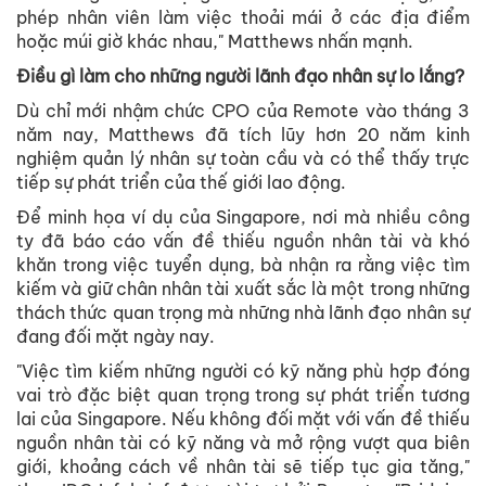
phép nhân viên làm việc thoải mái ở các địa điểm
hoặc múi giờ khác nhau," Matthews nhấn mạnh.
Điều gì làm cho những người lãnh đạo nhân sự lo lắng?
Dù chỉ mới nhậm chức CPO của Remote vào tháng 3
năm nay, Matthews đã tích lũy hơn 20 năm kinh
nghiệm quản lý nhân sự toàn cầu và có thể thấy trực
tiếp sự phát triển của thế giới lao động.
Để minh họa ví dụ của Singapore, nơi mà nhiều công
ty đã báo cáo vấn đề thiếu nguồn nhân tài và khó
khăn trong việc tuyển dụng, bà nhận ra rằng việc tìm
kiếm và giữ chân nhân tài xuất sắc là một trong những
thách thức quan trọng mà những nhà lãnh đạo nhân sự
đang đối mặt ngày nay.
"Việc tìm kiếm những người có kỹ năng phù hợp đóng
vai trò đặc biệt quan trọng trong sự phát triển tương
lai của Singapore. Nếu không đối mặt với vấn đề thiếu
nguồn nhân tài có kỹ năng và mở rộng vượt qua biên
giới, khoảng cách về nhân tài sẽ tiếp tục gia tăng,"