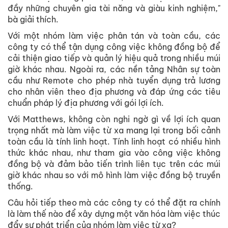
đầy những chuyên gia tài năng và giàu kinh nghiệm,"
bà giải thích.
Với một nhóm làm việc phân tán và toàn cầu, các
công ty có thể tận dụng công việc không đồng bộ để
cải thiện giao tiếp và quản lý hiệu quả trong nhiều múi
giờ khác nhau. Ngoài ra, các nền tảng Nhân sự toàn
cầu như Remote cho phép nhà tuyển dụng trả lương
cho nhân viên theo địa phương và đáp ứng các tiêu
chuẩn pháp lý địa phương với gói lợi ích.
Với Matthews, không còn nghi ngờ gì về lợi ích quan
trọng nhất mà làm việc từ xa mang lại trong bối cảnh
toàn cầu là tính linh hoạt. Tính linh hoạt có nhiều hình
thức khác nhau, như tham gia vào công việc không
đồng bộ và đảm bảo tiến trình liên tục trên các múi
giờ khác nhau so với mô hình làm việc đồng bộ truyền
thống.
Câu hỏi tiếp theo mà các công ty có thể đặt ra chính
là làm thế nào để xây dựng một văn hóa làm việc thúc
đẩy sự phát triển của nhóm làm việc từ xa?