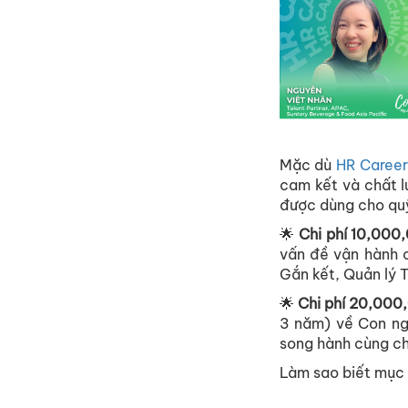
Mặc dù
HR Caree
cam kết và chất l
được dùng cho quỹ 
🌟
Chi phí 10,000
vấn đề vận hành 
Gắn kết, Quản lý T
🌟
Chi phí 20,000
3 năm) về Con ng
song hành cùng ch
Làm sao biết mục 