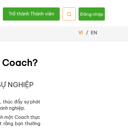
Trở thành Thành viên
Đăng nhập
VI
/
EN
n Coach?
SỰ NGHIỆP
, thúc đẩy sự phát
oanh nghiệp.
ành một Coach thực
ết rằng bạn thường