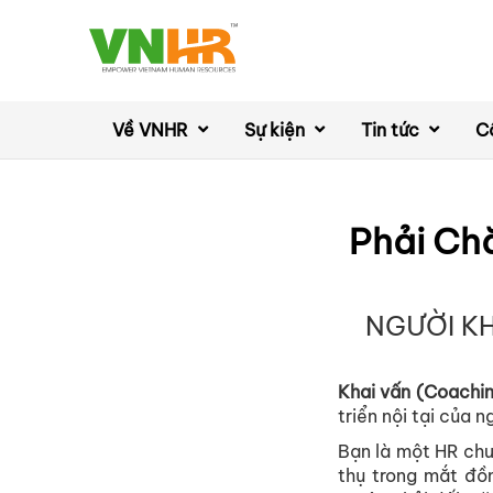
Về VNHR
Sự kiện
Tin tức
C
Phải Ch
NGƯỜI KH
Khai vấn (Coachi
triển nội tại của
Bạn là một HR chu
thụ trong mắt đồn