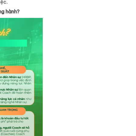
iệc.
ng hành?