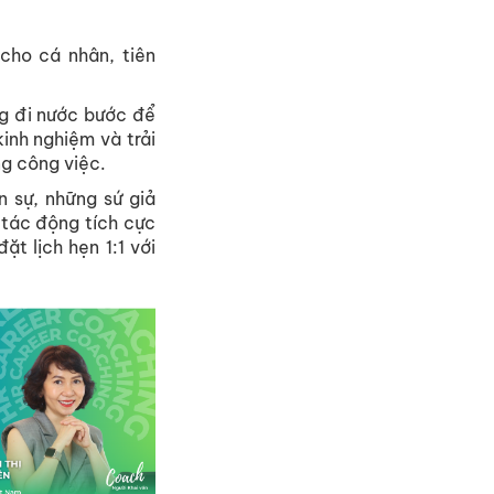
cho cá nhân, tiên
ng đi nước bước để
inh nghiệm và trải
g công việc.
 sự, những sứ giả
 tác động tích cực
t lịch hẹn 1:1 với