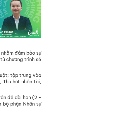
lý nhằm đảm bảo sự
từ chương trình sẽ
uật; tập trung vào
Thu hút nhân tài,
ấn đề dài hạn (2 -
h bộ phận Nhân sự