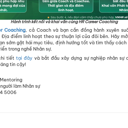
Hành trình kết nối và khai vấn cùng HR Career Coaching
r Coaching
, cả Coach và bạn cần đồng hành xuyên suố
 Địa điểm linh hoạt theo sự thuận lợi của đôi bên. Hãy mở
n sớm gặt hái mục tiêu, định hướng tốt và tìm thấy cách
riển trong nghề Nhân sự.
hi tiết
tại đây
và bắt đầu xây dựng sự nghiệp nhân sự c
áng tin cậy!
 Mentoring
 người làm Nhân sự
64 5006