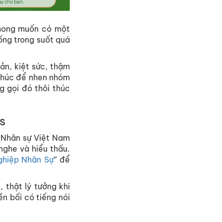
mong muốn có một
ống trong suốt quá
ản, kiệt sức, thậm
 thúc để nhen nhóm
g gọi đó thôi thúc
s
 Nhân sự Việt Nam
nghe và hiểu thấu.
ghiệp Nhân Sự
” để
 thật lý tưởng khi
n bối có tiếng nói