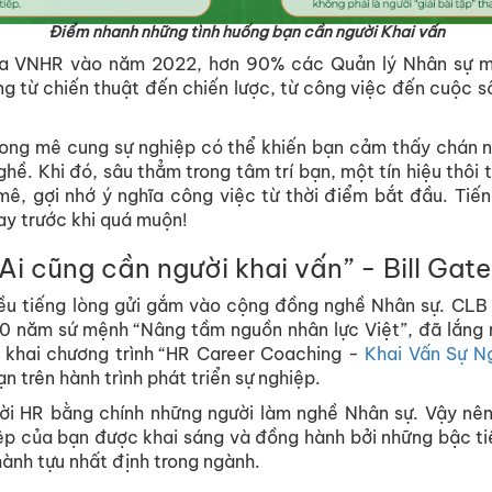
Điểm nhanh những tình huống bạn cần người Khai vấn
ủa VNHR vào năm 2022, hơn 90% các Quản lý Nhân sự 
g từ chiến thuật đến chiến lược, từ công việc đến cuộc s
rong mê cung sự nghiệp có thể khiến bạn cảm thấy chán n
ghề. Khi đó, sâu thẳm trong tâm trí bạn, một tín hiệu thôi
mê, gợi nhớ ý nghĩa công việc từ thời điểm bắt đầu. Tiến
y trước khi quá muộn!
“Ai cũng cần người khai vấn” - Bill Gate
ều tiếng lòng gửi gắm vào cộng đồng nghề Nhân sự. CLB
0 năm sứ mệnh “Nâng tầm nguồn nhân lực Việt”, đã lắng 
n khai chương trình “HR Career Coaching -
Khai Vấn Sự N
 trên hành trình phát triển sự nghiệp.
ời HR bằng chính những người làm nghề Nhân sự. Vậy nên,
iệp của bạn được khai sáng và đồng hành bởi những bậc tiề
hành tựu nhất định trong ngành.