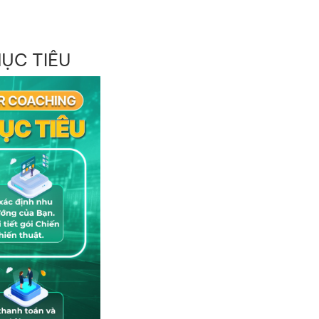
ỤC TIÊU