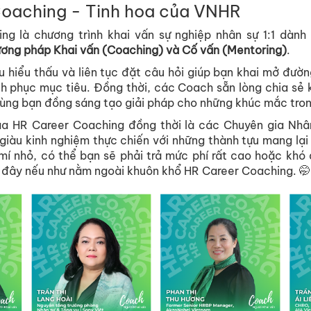
Coaching - Tinh hoa của VNHR
ng là chương trình khai vấn sự nghiệp nhân sự 1:1 dành 
ương pháp Khai vấn (Coaching) và Cố vấn (Mentoring)
.
 hiểu thấu và liên tục đặt câu hỏi giúp bạn khai mở đườ
inh phục mục tiêu. Đồng thời, các Coach sẵn lòng chia sẻ k
ùng bạn đồng sáng tạo giải pháp cho những khúc mắc tron
a HR Career Coaching đồng thời là các Chuyên gia Nhân
giàu kinh nghiệm thực chiến với những thành tựu mang lại
mí nhỏ, có thể bạn sẽ phải trả mức phí rất cao hoặc khó đặ
 đây nếu như nằm ngoài khuôn khổ HR Career Coaching. 🤭