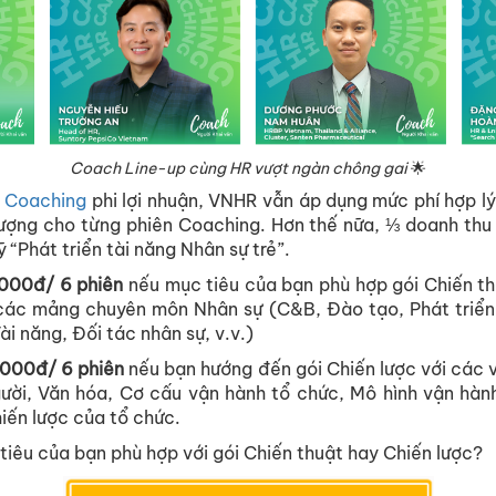
Coach Line-up cùng HR vượt ngàn chông gai
🌟
r Coaching
phi lợi nhuận, VNHR vẫn áp dụng mức phí hợp 
ượng cho từng phiên Coaching. Hơn thế nữa, ⅓ doanh thu 
“Phát triển tài năng Nhân sự trẻ”.
,000đ/ 6 phiên
nếu mục tiêu của bạn phù hợp gói Chiến th
các mảng chuyên môn Nhân sự (C&B, Đào tạo, Phát triển, 
ài năng, Đối tác nhân sự, v.v.)
,000đ/ 6 phiên
nếu bạn hướng đến gói Chiến lược với các v
ười, Văn hóa, Cơ cấu vận hành tổ chức, Mô hình vận hàn
iến lược của tổ chức.
tiêu của bạn phù hợp với gói Chiến thuật hay Chiến lược?