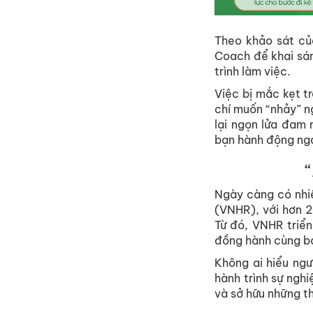
Theo khảo sát c
Coach để khai sán
trình làm việc.
Việc bị mắc kẹt t
chí muốn “nhảy” n
lại ngọn lửa đam 
bạn hành động nga
Ngày càng có nhi
(VNHR), với hơn 2
Từ đó, VNHR triể
đồng hành cùng bạn
Không ai hiểu ngư
hành trình sự ngh
và sở hữu những t