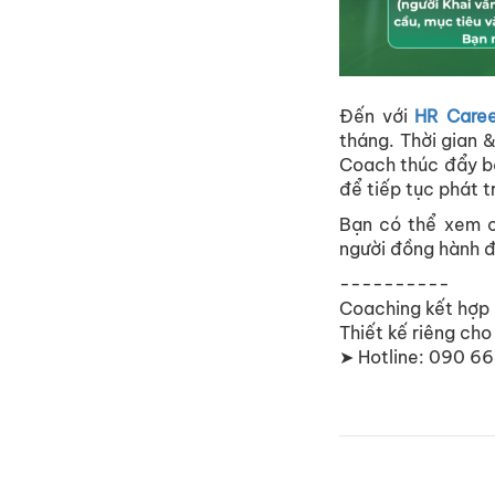
Đến với
HR Caree
tháng. Thời gian &
Coach thúc đẩy bạ
để tiếp tục phát t
Bạn có thể xem c
người đồng hành đ
----------
Coaching kết hợp
Thiết kế riêng cho
➤ Hotline: 090 6