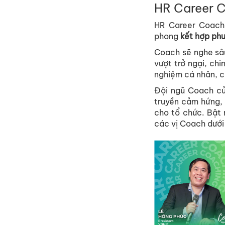
HR Career 
HR Career Coachi
phong
kết hợp ph
Coach sẽ nghe sâu
vượt trở ngại, ch
nghiệm cá nhân, c
Đội ngũ Coach củ
truyền cảm hứng, 
cho tổ chức. Bật 
các vị Coach dưới