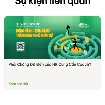
Sự kiện liên quan
Phải Chăng Đã Đến Lúc HR Cũng Cần Coach?
Data-driven decision making: 5 bước giảm thiểu
định kiến và thiên vị dựa trên dữ liệu
Xem chi tiết
Xem chi tiết