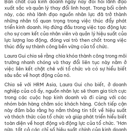
Bản chất của kinh doanh ngày nay đòi hỏi lãnh đạo
xuất sắc và quản lý thay đổi linh hoạt. Trong bối cảnh
này, các nhà lãnh đạo nguồn nhân lực đã trở thành
những nhân tố quan trọng trong việc thúc đẩy phát
triển kinh doanh. Họ đứng đầu trong việc tạo động lực
cho sự cam kết của nhân viên và quản lý hiệu suất của
lực lượng lao động, đóng vai trò then chốt trong việc
thúc đẩy sự thành công bền vững của tổ chức.
Laura Gui chia sẻ rằng chìa khóa thành công trong môi
trường nhanh chóng và thay đổi liên tục này nằm ở
việc liên kết chặt chẽ với tổ chức và có sự hiểu biết
sâu sắc về hoạt động của nó.
Chia sẻ với HRM Asia, Laura Gui cho biết, ở doanh
nghiệp của cô ấy, nguồn nhân lực sẽ tham gia tích cực
trong các cuộc họp kinh doanh và đi cùng với các
nhóm bán hàng chăm sóc khách hàng. Cách tiếp cận
này đảm bảo rằng họ nắm thông tin tốt về hiệu suất
và thách thức của tổ chức và giúp phát triển hiểu biết
toàn diện về hoạt động và động lực của tổ chức. "Hơn
nữa, tất cả các chỉ số hiệu suất chính của kinh doanh