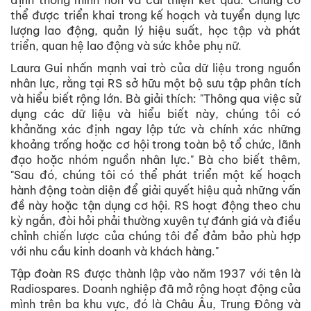
định thông minh hơn và cải thiện kết quả. Chúng có
thể được triển khai trong kế hoạch và tuyển dụng lực
lượng lao động, quản lý hiệu suất, học tập và phát
triển, quan hệ lao động và sức khỏe phụ nữ.
Laura Gui nhấn mạnh vai trò của dữ liệu trong nguồn
nhân lực, rằng tại RS sở hữu một bộ sưu tập phân tích
và hiểu biết rộng lớn. Bà giải thích: "Thông qua việc sử
dụng các dữ liệu và hiểu biết này, chúng tôi có
khảnăng xác định ngay lập tức và chính xác những
khoảng trống hoặc cơ hội trong toàn bộ tổ chức, lãnh
đạo hoặc nhóm nguồn nhân lực." Bà cho biết thêm,
"Sau đó, chúng tôi có thể phát triển một kế hoạch
hành động toàn diện để giải quyết hiệu quả những vấn
đề này hoặc tận dụng cơ hội. RS hoạt động theo chu
kỳ ngắn, đòi hỏi phải thường xuyên tự đánh giá và điều
chỉnh chiến lược của chúng tôi để đảm bảo phù hợp
với nhu cầu kinh doanh và khách hàng."
Tập đoàn RS được thành lập vào năm 1937 với tên là
Radiospares. Doanh nghiệp đã mở rộng hoạt động của
mình trên ba khu vực, đó là Châu Âu, Trung Đông và