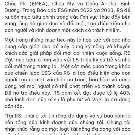
Châu Phi (EMEA), Châu Mỹ và Châu Á-Thái Bình
Dương. Trong Báo cáo ESG năm 2022 và 2023, RS đề
ra bốn mục tiêu chính trong các lĩnh vực thúc đẩy bền
vững, ủng hộ giáo dục và đổi mới, tạo điều kiện cho
con người và kinh doanh một cách có trách nhiệm.
Một trong những mục tiêu này là hợp tác với các nhà
cung cấp giáo dục để xây dựng kỹ năng và khuyến
khích các giải pháp đổi mới cải thiện cuộc sống. RS
đặt mục tiêu là làm việc với 1,5 triệu kỹ sư trẻ và nhà
đổi mới trong tương lai. Một cột mốc quan trọng khác
của chiến lược ESG của RS là tạo điều kiện cho con
người tạo ra một văn hóa an toàn, bao hàm và năng
động nơi mọi người có thể phát triển và thành công.
Để hỗ trợ điều này, RS cam kết đạt được tỷ lệ 40%
nhà lãnh đạo của mình là phụ nữ và 25% là đa dạng
dân tộc.
"Tại RS, chúng tôi tin rằng đa dạng và sự bao hàm là
nền tảng của kinh doanh của chúng tôi. Chúng tôi
nhận thức rằng có một loạt tài năng đa dạng với các