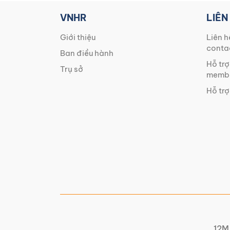
VNHR
LIÊN
Giới thiệu
Liên h
conta
Ban điều hành
Hỗ trợ
Trụ sở
membe
Hỗ trợ
12M 