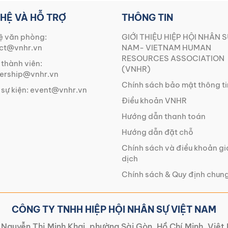
 HỆ VÀ HỖ TRỢ
THÔNG TIN
ệ văn phòng:
GIỚI THIỆU HIỆP HỘI NHÂN S
ct@vnhr.vn
NAM- VIETNAM HUMAN
RESOURCES ASSOCIATION
 thành viên:
(VNHR)
rship@vnhr.vn
Chính sách bảo mật thông ti
 sự kiện:
event@vnhr.vn
Điều khoản VNHR
Hướng dẫn thanh toán
Hướng dẫn đặt chỗ
Chính sách và điều khoản g
dịch
Chính sách & Quy định chun
CÔNG TY TNHH HIỆP HỘI NHÂN SỰ VIỆT NAM
Nguyễn Thị Minh Khai, phường Sài Gòn, Hồ Chí Minh, Việ