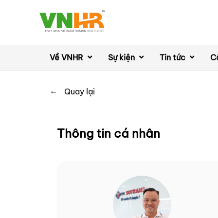
Về VNHR
Sự kiện
Tin tức
C
←
Quay lại
Thông tin cá nhân