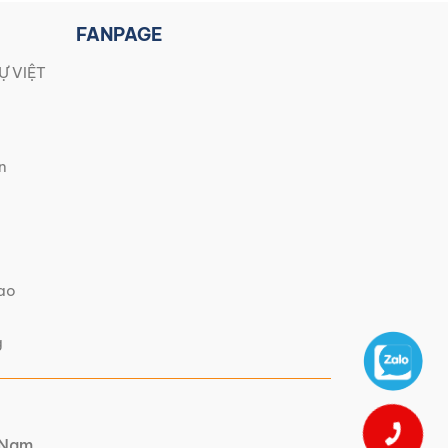
FANPAGE
Ự VIỆT
n
iao
g
t Nam