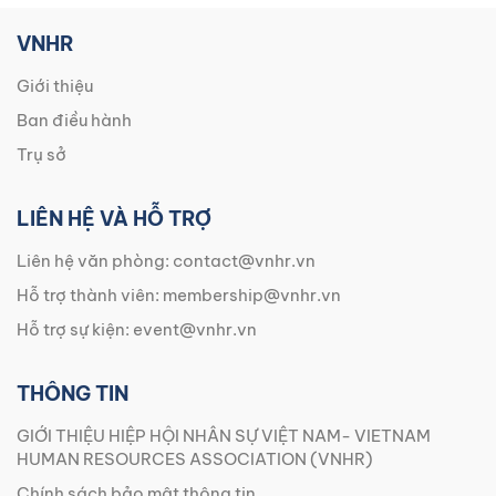
VNHR
Giới thiệu
Ban điều hành
Trụ sở
LIÊN HỆ VÀ HỖ TRỢ
Liên hệ văn phòng:
contact@vnhr.vn
Hỗ trợ thành viên:
membership@vnhr.vn
Hỗ trợ sự kiện:
event@vnhr.vn
THÔNG TIN
GIỚI THIỆU HIỆP HỘI NHÂN SỰ VIỆT NAM- VIETNAM
HUMAN RESOURCES ASSOCIATION (VNHR)
Chính sách bảo mật thông tin