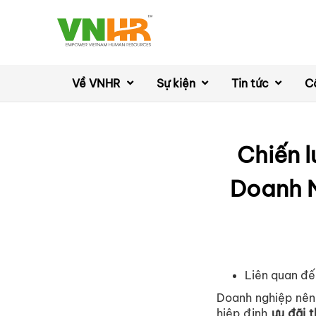
Về VNHR
Sự kiện
Tin tức
C
Chiến 
Doanh N
Liên quan đế
Doanh nghiệp nên
hiệp định
ưu đãi 