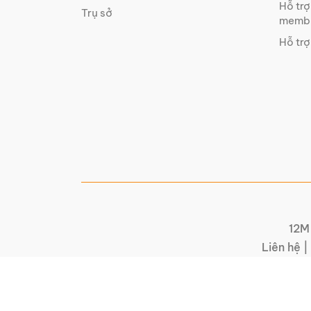
Hỗ trợ
Trụ sở
membe
Hỗ trợ
12M 
Liên hệ |