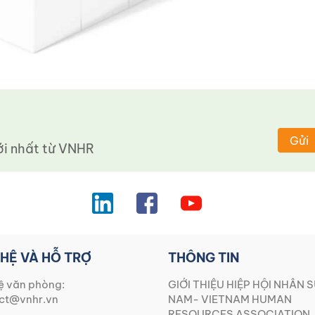
Gửi
 nhất từ ​​VNHR
 HỆ VÀ HỖ TRỢ
THÔNG TIN
ệ văn phòng:
GIỚI THIỆU HIỆP HỘI NHÂN S
ct@vnhr.vn
NAM- VIETNAM HUMAN
RESOURCES ASSOCIATION