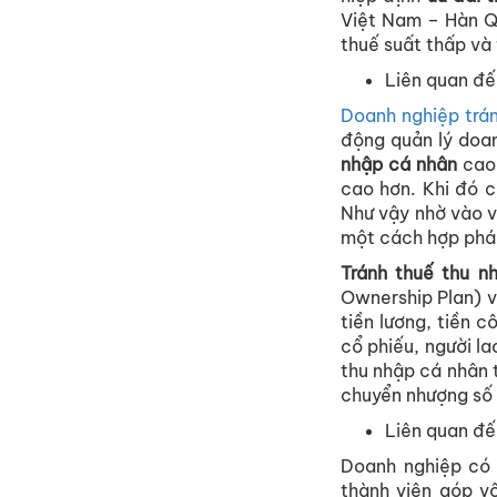
Việt Nam – Hàn 
thuế suất thấp và
Liên quan đế
Doanh nghiệp trá
động quản lý doan
nhập cá nhân
cao 
cao hơn. Khi đó 
Như vậy nhờ vào v
một cách hợp phá
Tránh thuế thu n
Ownership Plan) v
tiền lương, tiền 
cổ phiếu, người l
thu nhập cá nhân 
chuyển nhượng số 
Liên quan đế
Doanh nghiệp có
thành viên góp v