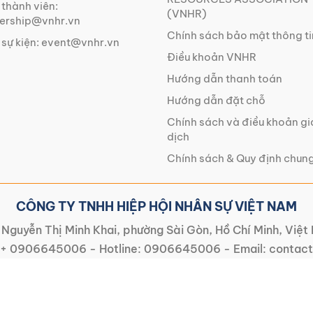
 thành viên:
(VNHR)
rship@vnhr.vn
Chính sách bảo mật thông ti
 sự kiện:
event@vnhr.vn
Điều khoản VNHR
Hướng dẫn thanh toán
Hướng dẫn đặt chỗ
Chính sách và điều khoản g
dịch
Chính sách & Quy định chun
CÔNG TY TNHH HIỆP HỘI NHÂN SỰ VIỆT NAM
Nguyễn Thị Minh Khai, phường Sài Gòn, Hồ Chí Minh, Việ
+ 0906645006
- Hotline:
0906645006
- Email:
contact
CÔNG TY TNHH HIỆP HỘI NHÂN SỰ VIỆT NAM | |
Chấp nhận thanh toán: