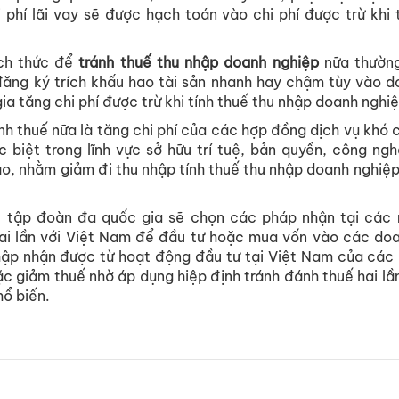
i phí lãi vay sẽ được hạch toán vào chi phí được trừ khi 
ách thức để
tránh thuế thu nhập doanh nghiệp
nữa thường
ăng ký trích khấu hao tài sản nhanh hay chậm tùy vào do
ia tăng chi phí được trừ khi tính thuế thu nhập doanh nghiệ
nh thuế nữa là tăng chi phí của các hợp đồng dịch vụ khó 
ặc biệt trong lĩnh vực sở hữu trí tuệ, bản quyền, công ngh
ào, nhằm giảm đi thu nhập tính thuế thu nhập doanh nghiệ
 tập đoàn đa quốc gia sẽ chọn các pháp nhận tại các 
ai lần với Việt Nam để đầu tư hoặc mua vốn vào các doa
hập nhận được từ hoạt động đầu tư tại Việt Nam của các
c giảm thuế nhờ áp dụng hiệp định tránh đánh thuế hai lầ
hổ biến.