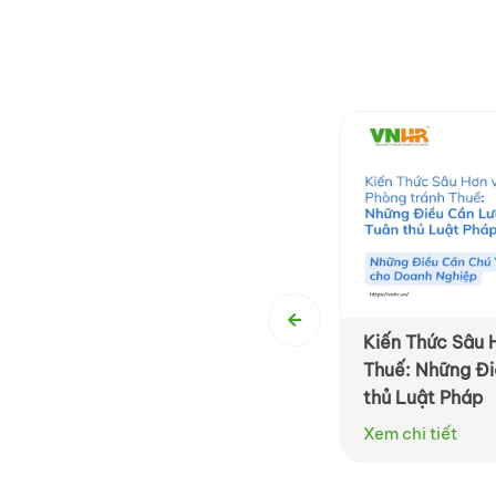
 định cần lưu ý về thuế chuyển
Kiến Thức Sâu 
 vốn cho doanh nghiệp
Thuế: Những Đi
thủ Luật Pháp
tiết
Xem chi tiết