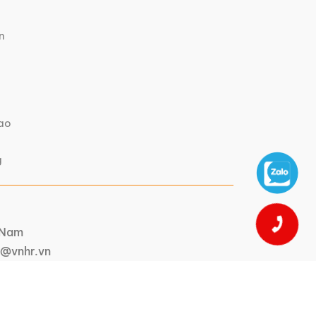
n
iao
g
t Nam
@vnhr.vn