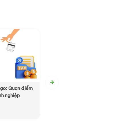
 mạo: Quan điểm
Chiến lược Phòng tránh Thuế H
nh nghiệp
cho Doanh Nghiệp: Những Điều
Chú Ý và Tận Dụng
Xem chi tiết