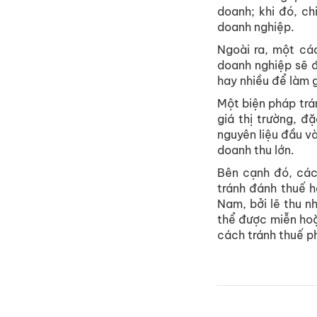
doanh; khi đó, ch
doanh nghiệp.
Ngoài ra, một c
doanh nghiệp sẽ đ
hay nhiều để làm g
Một biện pháp trá
giá thị trường, đ
nguyên liệu đầu v
doanh thu lớn.
Bên cạnh đó, các
tránh đánh thuế h
Nam, bởi lẽ thu n
thể được miễn hoặ
cách tránh thuế p