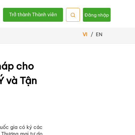
Trở thành Thành viên
Đăng nhập
VI
/
EN
háp cho
Ý và Tận
uốc gia có ký các
h Thương mại tự do