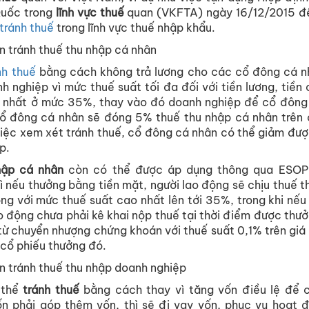
Quốc trong
lĩnh vực thuế
quan (VKFTA) ngày 16/12/2015 đ
tránh thuế
trong lĩnh vực thuế nhập khẩu.
n tránh thuế thu nhập cá nhân
nh thuế
bằng cách không trả lương cho các cổ đông cá n
h nghiệp vì mức thuế suất tối đa đối với tiền lương, tiền
nhất ở mức 35%, thay vào đó doanh nghiệp để cổ đông
cổ đông cá nhân sẽ đóng 5% thuế thu nhập cá nhân trên 
iệc xem xét tránh thuế, cổ đông cá nhân có thể giảm đượ
p.
hập cá nhân
còn có thể được áp dụng thông qua ESOP
ì nếu thưởng bằng tiền mặt, người lao động sẽ chịu thuế t
công với mức thuế suất cao nhất lên tới 35%, trong khi nế
ao động chưa phải kê khai nộp thuế tại thời điểm được thưở
từ chuyển nhượng chứng khoán với thuế suất 0,1% trên giá
cổ phiếu thưởng đó.
n tránh thuế thu nhập doanh nghiệp
 thể
tránh thuế
bằng cách thay vì tăng vốn điều lệ để
ốn phải góp thêm vốn, thì sẽ đi vay vốn, phục vụ hoạt đ