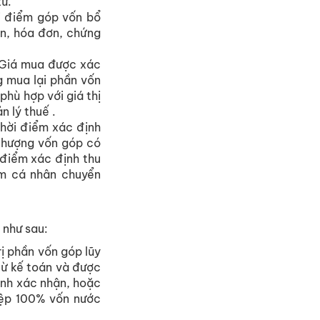
từ.
ời điểm góp vốn bổ
án, hóa đơn, chứng
. Giá mua được xác
 mua lại phần vốn
hù hợp với giá thị
n lý thuế .
.Thời điểm xác định
nhượng vốn góp có
 điểm xác định thu
ểm cá nhân chuyển
 như sau:
ị phần vốn góp lũy
từ kế toán và được
anh xác nhận, hoặc
iệp 100% vốn nước