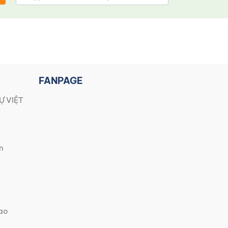
FANPAGE
Ự VIỆT
n
iao