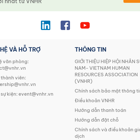
 nhất từ ​​VNHR
 HỆ VÀ HỖ TRỢ
THÔNG TIN
ệ văn phòng:
GIỚI THIỆU HIỆP HỘI NHÂN S
ct@vnhr.vn
NAM- VIETNAM HUMAN
RESOURCES ASSOCIATION
 thành viên:
(VNHR)
rship@vnhr.vn
Chính sách bảo mật thông ti
 sự kiện:
event@vnhr.vn
Điều khoản VNHR
Hướng dẫn thanh toán
Hướng dẫn đặt chỗ
Chính sách và điều khoản g
dịch