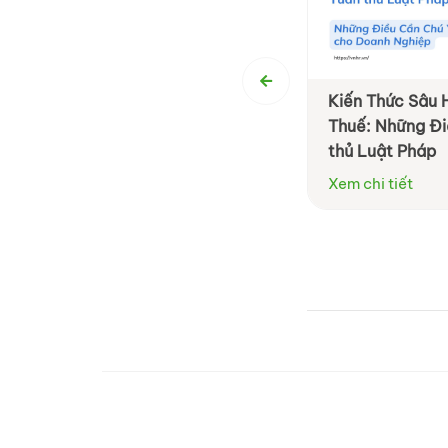
 định cần lưu ý về thuế chuyển
Kiến Thức Sâu 
 vốn cho doanh nghiệp
Thuế: Những Đi
thủ Luật Pháp
tiết
Xem chi tiết