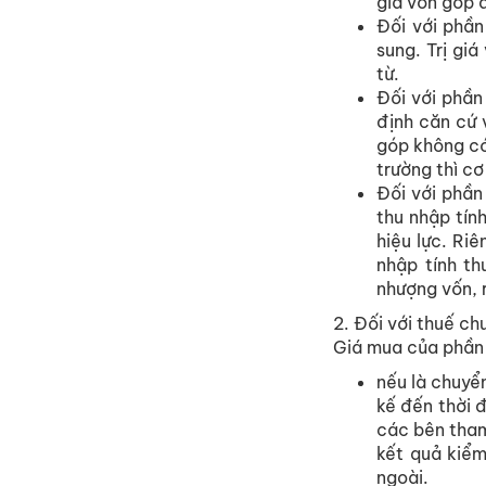
giá vốn góp 
Đối với phần
sung. Trị gi
từ.
Đối với phần
định căn cứ 
góp không có
trường thì cơ
Đối với phần 
thu nhập tín
hiệu lực. Ri
nhập tính t
nhượng vốn, 
2. Đối với thuế c
Giá mua của phầ
nếu là chuyể
kế đến thời 
các bên tham
kết quả kiểm
ngoài.