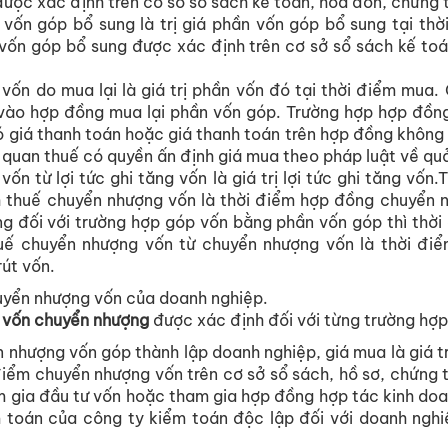
được xác định trên cơ sở sổ sách kế toán, hóa đơn, chứng 
 vốn góp bổ sung là trị giá phần vốn góp bổ sung tại th
á vốn góp bổ sung được xác định trên cơ sở sổ sách kế to
 vốn do mua lại là giá trị phần vốn đó tại thời điểm mua
vào hợp đồng mua lại phần vốn góp. Trường hợp hợp đồng
 giá thanh toán hoặc giá thanh toán trên hợp đồng không p
 quan thuế có quyền ấn định giá mua theo pháp luật về quả
vốn từ lợi tức ghi tăng vốn là giá trị lợi tức ghi tăng vốn
h thuế chuyển nhượng vốn là thời điểm hợp đồng chuyển 
êng đối với trường hợp góp vốn bằng phần vốn góp thì thời
huế chuyển nhượng vốn từ chuyển nhượng vốn là thời đi
rút vốn.
huyển nhượng vốn của doanh nghiệp.
n
vốn chuyển nhượng
được xác định đối với từng trường hợp
n nhượng vốn góp thành lập doanh nghiệp, giá mua là giá tr
điểm chuyển nhượng vốn trên cơ sở sổ sách, hồ sơ, chứng 
 gia đầu tư vốn hoặc tham gia hợp đồng hợp tác kinh do
 toán của công ty kiểm toán độc lập đối với doanh ngh