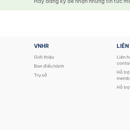
Hãy đăng ký để nhận những tin tức mới
VNHR
LIÊN
Giới thiệu
Liên h
conta
Ban điều hành
Hỗ trợ
Trụ sở
membe
Hỗ trợ