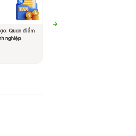
 mạo: Quan điểm
Chiến lược Phòng tránh Thuế H
nh nghiệp
cho Doanh Nghiệp: Những Điều
Chú Ý và Tận Dụng
Xem chi tiết