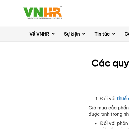
Về VNHR
Sự kiện
Tin tức
C
Các quy 
Đối với
thuế 
Giá mua của phần 
được tính trong nh
Đối với phần 