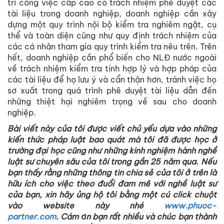
trí công việc cấp cao có trách nhiệm phê duyệt các
tài liệu trong doanh nghiệp, doanh nghiệp cần xây
dựng một quy trình nội bộ kiểm tra nghiêm ngặt, cụ
thể và toàn diện cũng như quy định trách nhiệm của
các cá nhân tham gia quy trình kiểm tra nêu trên. Trên
hết, doanh nghiệp cần phổ biến cho NLĐ nước ngoài
về trách nhiệm kiểm tra tính hợp lý và hợp pháp của
các tài liệu để họ lưu ý và cẩn thận hơn, tránh việc họ
sơ xuất trong quá trình phê duyệt tài liệu dẫn đến
những thiệt hại nghiêm trọng về sau cho doanh
nghiệp.
Bài viết này của tôi được viết chủ yếu dựa vào những
kiến thức pháp luật bao quát mà tôi đã được học ở
trường đại học cũng như những kinh nghiệm hành nghề
luật sư chuyên sâu của tôi trong gần 25 năm qua. Nếu
bạn thấy rằng những thông tin chia sẻ của tôi ở trên là
hữu ích cho việc theo đuổi đam mê với nghề luật sư
của bạn, xin hãy ủng hộ tôi bằng một cú click chuột
vào website này nhé
www.phuoc-
partner.com
. Cám
ơ
n bạn rất nhiều và chúc bạn thành