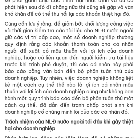
sẽ phải gánh chịu các thiệt hại nhất định và dù có
phát hiện sau đó đi chăng nữa thì cũng sẽ gặp vô vàn
khó khăn để có thể thu hồi lại các khoản thiệt hại đó.
Cũng cần lưu ý rằng, để giảm bớt khối lượng công việc
và thời gian kiểm tra các tài liệu cho NLĐ nước ngoài
giữ các vị trí cấp cao, một số doanh nghiệp thường
quy định rằng các khoản thanh toán cho cá nhân
người đề xuất có mâu thuẫn với lợi ích của doanh
nghiệp, hoặc có liên quan đến người kiểm tra tài liệu
trước khi trình phê duyệt, thì các cá nhân này phải
báo cáo bằng văn bản đến bộ phận tuân thủ của
doanh nghiệp. Tuy nhiên, việc doanh nghiệp không liệt
kê một cách cụ thể thế nào là lợi ích cá nhân mâu
thuẫn với lợi ích của doanh nghiệp cũng như không ban
hành một quy trình báo cáo đến bộ phận tuân thủ một
cách cụ thể, đã dẫn đến tranh chấp phát sinh khi
doanh nghiệp cố chứng minh lỗi của các cá nhân đó.
Trách nhiệm của NLĐ nước ngoài tới đâu khi gây thiệt
hại cho doanh nghiệp