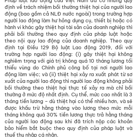
Pháp luật lao động của Việt Nam đã có những quy
định về trách nhiệm bồi thường thiệt hại của người lao
động (bao gồm cả NLĐ nước ngoài) trong trường hợp
người lao động làm hư hỏng dụng cụ, thiết bị hoặc có
hành vi khác gây thiệt hại tài sản của doanh nghiệp thì
phải bồi thường theo quy định của pháp luật hoặc
theo nội quy lao động của doanh nghiệp. Theo quy
định tại Điều 129 Bộ luật Lao động 2019, đối với
trường hợp người lao động: (i) gây thiệt hại không
nghiêm trọng với giá trị không quá 10 tháng lương tối
thiểu vùng do Chính phủ công bố tại nơi người lao
động làm việc; và (ii) thiệt hại xảy ra xuất phát từ sơ
xuất của người lao động thì người lao động không phải
bồi thường theo thiệt hại thực tế xảy ra mà chỉ bồi
thường ở mức độ nhất định. Cụ thể, mức cao nhất là 3
tháng tiền lương – dù thiệt hại có thể nhiều hơn, và sẽ
được khấu trừ hằng tháng vào lương theo mức mỗi
tháng không quá 30% tiền lương thực trả hằng tháng
của người lao động sau khi đã trích nộp các khoản
bảo hiểm bắt buộc theo quy định của pháp luật và
thuế thu nhập cá nhân.