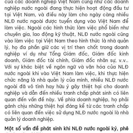
của các doanh nghiệp Việt Nam cũng như các doanh
nghiệp nước ngoài đang thực hiện hoạt động đầu tư
tại Việt Nam, và điều này làm cho ngày càng nhiều
NLĐ nước ngoài được tuyển dụng vào Việt Nam để
làm việc. Ngoài các hình thức làm việc phổ biến như
chuyên gia, lao động kỹ thuật, NLĐ nước ngoài cũng
vào làm việc tại Việt Nam theo hình thức là nhà quản
lý, họ đa phần giữ các vị trí then chốt trong doanh
nghiệp ví dụ như Tổng Giám đốc, Giám đốc kinh
doanh, Giám đốc tài chính, Giám đốc nhân sự, v.v..
Với sự khác biệt về ngôn ngữ và văn hóa của NLĐ
nước ngoài khi vào Việt Nam làm việc, khi thực hiện
chức năng là nhà quản lý của mình, nhiều NLĐ nước
ngoài đã vô tình hay hữu ý gây thiệt hại cho doanh
nghiệp và dẫn đến nhiều tranh chấp phát sinh có liên
quan đến vấn đề này. Về phía doanh nghiệp, họ phải
gánh chịu những thiệt hại đáng kể từ các tranh chấp
có liên quan đến việc sử dụng NLĐ nước ngoài là nhà
quản lý doanh nghiệp.
Một số vấn đề phát sinh khi NLĐ nước ngoài ký, phê