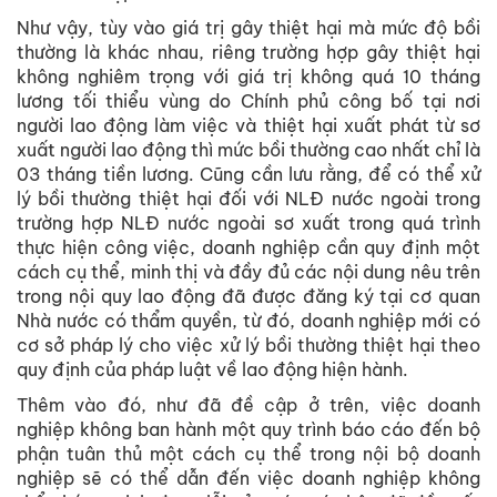
Như vậy, tùy vào giá trị gây thiệt hại mà mức độ bồi
thường là khác nhau, riêng trường hợp gây thiệt hại
không nghiêm trọng với giá trị không quá 10 tháng
lương tối thiểu vùng do Chính phủ công bố tại nơi
người lao động làm việc và thiệt hại xuất phát từ sơ
xuất người lao động thì mức bồi thường cao nhất chỉ là
03 tháng tiền lương. Cũng cần lưu rằng, để có thể xử
lý bồi thường thiệt hại đối với NLĐ nước ngoài trong
trường hợp NLĐ nước ngoài sơ xuất trong quá trình
thực hiện công việc, doanh nghiệp cần quy định một
cách cụ thể, minh thị và đầy đủ các nội dung nêu trên
trong nội quy lao động đã được đăng ký tại cơ quan
Nhà nước có thẩm quyền, từ đó, doanh nghiệp mới có
cơ sở pháp lý cho việc xử lý bồi thường thiệt hại theo
quy định của pháp luật về lao động hiện hành.
Thêm vào đó, như đã đề cập ở trên, việc doanh
nghiệp không ban hành một quy trình báo cáo đến bộ
phận tuân thủ một cách cụ thể trong nội bộ doanh
nghiệp sẽ có thể dẫn đến việc doanh nghiệp không