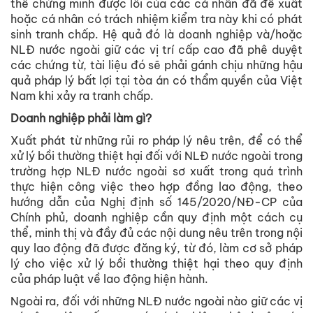
thể chứng minh được lỗi của các cá nhân đã đề xuất
hoặc cá nhân có trách nhiệm kiểm tra này khi có phát
sinh tranh chấp. Hệ quả đó là doanh nghiệp và/hoặc
NLĐ nước ngoài giữ các vị trí cấp cao đã phê duyệt
các chứng từ, tài liệu đó sẽ phải gánh chịu những hậu
quả pháp lý bất lợi tại tòa án có thẩm quyền của Việt
Nam khi xảy ra tranh chấp.
Doanh nghiệp phải làm gì?
Xuất phát từ những rủi ro pháp lý nêu trên, để có thể
xử lý bồi thường thiệt hại đối với NLĐ nước ngoài trong
trường hợp NLĐ nước ngoài sơ xuất trong quá trình
thực hiện công việc theo hợp đồng lao động, theo
hướng dẫn của Nghị định số 145/2020/NĐ-CP của
Chính phủ, doanh nghiệp cần quy định một cách cụ
thể, minh thị và đầy đủ các nội dung nêu trên trong nội
quy lao động đã được đăng ký, từ đó, làm cơ sở pháp
lý cho việc xử lý bồi thường thiệt hại theo quy định
của pháp luật về lao động hiện hành.
Ngoài ra, đối với những NLĐ nước ngoài nào giữ các vị