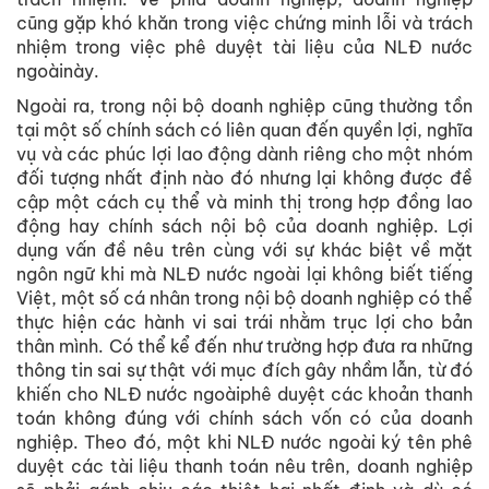
cũng gặp khó khăn trong việc chứng minh lỗi và trách
nhiệm trong việc phê duyệt tài liệu của NLĐ nước
ngoàinày.
Ngoài ra, trong nội bộ doanh nghiệp cũng thường tồn
tại một số chính sách có liên quan đến quyền lợi, nghĩa
vụ và các phúc lợi lao động dành riêng cho một nhóm
đối tượng nhất định nào đó nhưng lại không được đề
cập một cách cụ thể và minh thị trong hợp đồng lao
động hay chính sách nội bộ của doanh nghiệp. Lợi
dụng vấn đề nêu trên cùng với sự khác biệt về mặt
ngôn ngữ khi mà NLĐ nước ngoài lại không biết tiếng
Việt, một số cá nhân trong nội bộ doanh nghiệp có thể
thực hiện các hành vi sai trái nhằm trục lợi cho bản
thân mình. Có thể kể đến như trường hợp đưa ra những
thông tin sai sự thật với mục đích gây nhầm lẫn, từ đó
khiến cho NLĐ nước ngoàiphê duyệt các khoản thanh
toán không đúng với chính sách vốn có của doanh
nghiệp. Theo đó, một khi NLĐ nước ngoài ký tên phê
duyệt các tài liệu thanh toán nêu trên, doanh nghiệp