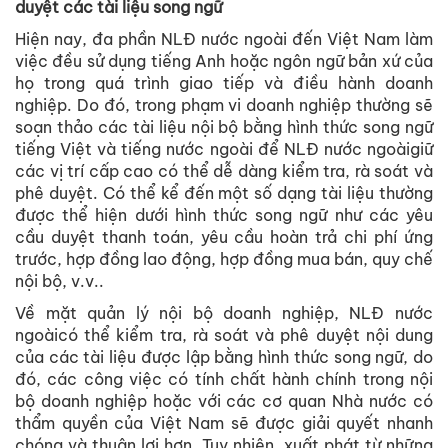
duyệt các tài liệu song ngữ
Hiện nay, đa phần NLĐ nước ngoài đến Việt Nam làm
việc đều sử dụng tiếng Anh hoặc ngôn ngữ bản xứ của
họ trong quá trình giao tiếp và điều hành doanh
nghiệp. Do đó, trong phạm vi doanh nghiệp thường sẽ
soạn thảo các tài liệu nội bộ bằng hình thức song ngữ
tiếng Việt và tiếng nước ngoài để NLĐ nước ngoàigiữ
các vị trí cấp cao có thể dễ dàng kiểm tra, rà soát và
phê duyệt. Có thể kể đến một số dạng tài liệu thường
được thể hiện dưới hình thức song ngữ như các yêu
cầu duyệt thanh toán, yêu cầu hoàn trả chi phí ứng
trước, hợp đồng lao động, hợp đồng mua bán, quy chế
nội bộ, v.v..
Về mặt quản lý nội bộ doanh nghiệp, NLĐ nước
ngoàicó thể kiểm tra, rà soát và phê duyệt nội dung
của các tài liệu được lập bằng hình thức song ngữ, do
đó, các công việc có tính chất hành chính trong nội
bộ doanh nghiệp hoặc với các cơ quan Nhà nước có
thẩm quyền của Việt Nam sẽ được giải quyết nhanh
chóng và thuận lợi hơn. Tuy nhiên, xuất phát từ những