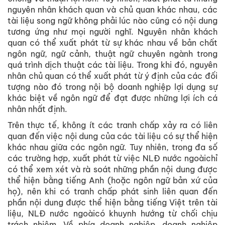
nguyên nhân khách quan và chủ quan khác nhau, các
tài liệu song ngữ không phải lúc nào cũng có nội dung
tương ứng như mọi người nghĩ. Nguyên nhân khách
quan có thể xuất phát từ sự khác nhau về bản chất
ngôn ngữ, ngữ cảnh, thuật ngữ chuyên ngành trong
quá trình dịch thuật các tài liệu. Trong khi đó, nguyên
nhân chủ quan có thể xuất phát từ ý định của các đối
tượng nào đó trong nội bộ doanh nghiệp lợi dụng sự
khác biệt về ngôn ngữ để đạt được những lợi ích cá
nhân nhất định.
Trên thực tế, không ít các tranh chấp xảy ra có liên
quan đến việc nội dung của các tài liệu có sự thể hiện
khác nhau giữa các ngôn ngữ. Tuy nhiên, trong đa số
các trường hợp, xuất phát từ việc NLĐ nước ngoàichỉ
có thể xem xét và rà soát những phần nội dung được
thể hiện bằng tiếng Anh (hoặc ngôn ngữ bản xứ của
họ), nên khi có tranh chấp phát sinh liên quan đến
phần nội dung được thể hiện bằng tiếng Việt trên tài
liệu, NLĐ nước ngoàicó khuynh hướng từ chối chịu
trách nhiệm. Về phía doanh nghiệp, doanh nghiệp