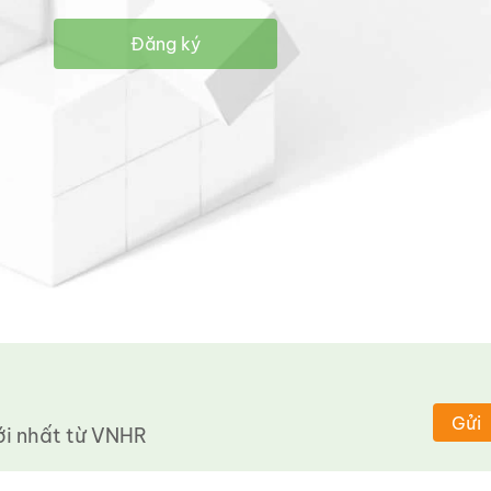
Đăng ký
Gửi
 nhất từ ​​VNHR