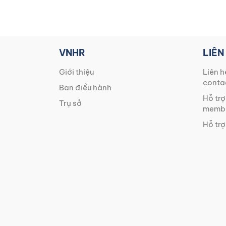
VNHR
LIÊN
Giới thiệu
Liên h
conta
Ban điều hành
Hỗ trợ
Trụ sở
membe
Hỗ trợ