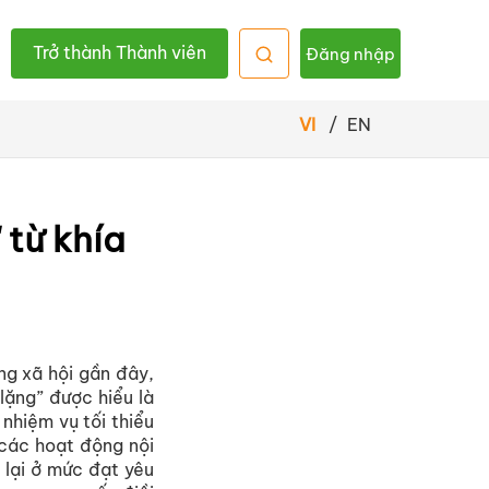
Trở thành Thành viên
Đăng nhập
VI
/
EN
 từ khía
ng xã hội gần đây,
lặng” được hiểu là
 nhiệm vụ tối thiểu
 các hoạt động nội
 lại ở mức đạt yêu