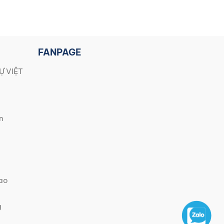
FANPAGE
Ự VIỆT
n
iao
g