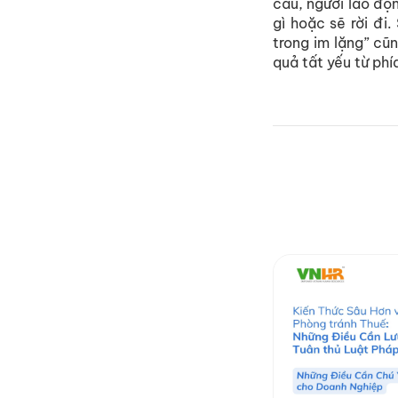
cầu, người lao độ
gì hoặc sẽ rời đi.
trong im lặng” cũn
quả tất yếu từ phí