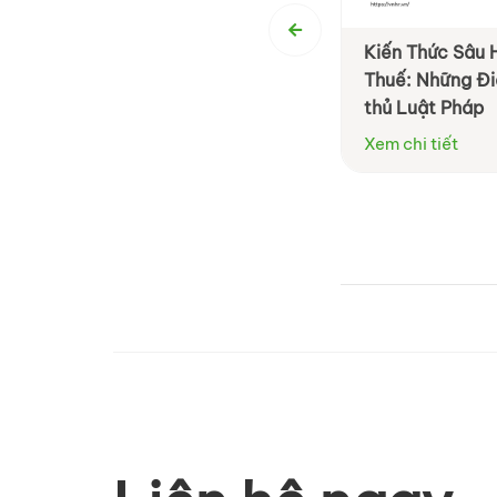
 định cần lưu ý về thuế chuyển
Kiến Thức Sâu 
 vốn cho doanh nghiệp
Thuế: Những Đi
thủ Luật Pháp
tiết
Xem chi tiết