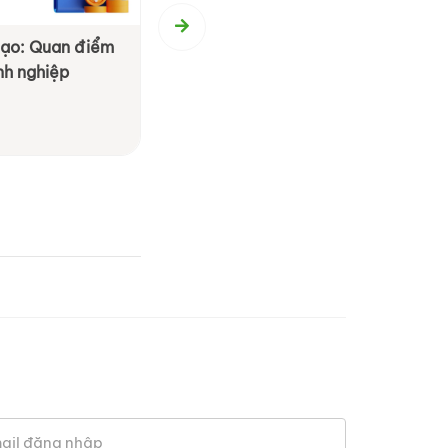
 mạo: Quan điểm
Chiến lược Phòng tránh Thuế H
nh nghiệp
cho Doanh Nghiệp: Những Điều
Chú Ý và Tận Dụng
Xem chi tiết