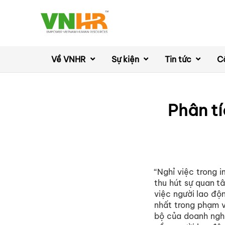
Về VNHR
Sự kiện
Tin tức
C
Phân tí
“Nghỉ việc trong 
thu hút sự quan t
việc người lao độn
nhất trong phạm v
bộ của doanh nghi