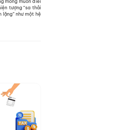
ang mong muốn điềi
hiện tượng “sa thải
im lặng” như một hệ