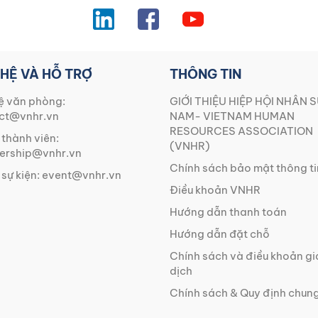
 HỆ VÀ HỖ TRỢ
THÔNG TIN
ệ văn phòng:
GIỚI THIỆU HIỆP HỘI NHÂN S
ct@vnhr.vn
NAM- VIETNAM HUMAN
RESOURCES ASSOCIATION
 thành viên:
(VNHR)
rship@vnhr.vn
Chính sách bảo mật thông ti
 sự kiện:
event@vnhr.vn
Điều khoản VNHR
Hướng dẫn thanh toán
Hướng dẫn đặt chỗ
Chính sách và điều khoản g
dịch
Chính sách & Quy định chun