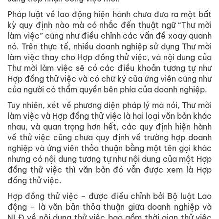
Pháp luật về lao động hiện hành chưa đưa ra một bất
kỳ quy định nào mà có nhắc đến thuật ngữ “Thư mời
làm việc” cũng như điều chỉnh các vấn đề xoay quanh
nó. Trên thực tế, nhiều doanh nghiệp sử dụng Thư mời
làm việc thay cho Hợp đồng thử việc, và nội dung của
Thư mời làm việc sẽ có các điều khoản tương tự như
Hợp đồng thử việc và có chữ ký của ứng viên cũng như
của người có thẩm quyền bên phía của doanh nghiệp.
Tuy nhiên, xét về phương diện pháp lý mà nói, Thư mời
làm việc và Hợp đồng thử việc là hai loại văn bản khác
nhau, và quan trọng hơn hết, các quy định hiện hành
về thử việc cũng chưa quy định về trường hợp doanh
nghiệp và ứng viên thỏa thuận bằng một tên gọi khác
nhưng có nội dung tương tự như nội dung của một Hợp
đồng thử việc thì văn bản đó vẫn được xem là Hợp
đồng thử việc.
Hợp đồng thử việc – được điều chỉnh bởi Bộ luật Lao
động – là văn bản thỏa thuận giữa doanh nghiệp và
NLĐ về nội dung thử việc bao gồm thời gian thử việc