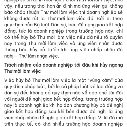
vậy, nếu trong thời hạn ấn định mà ứng viên gửi thông
báo chấp thuận Thư mời làm việc thì doanh nghiệp sẽ
không được rút lại Thư mời làm việc đó. Bởi lẽ, theo
quy định của Bộ luật Dân sự, bên đề nghị giao kết hợp
đồng, tức là doanh nghiệp trong trường hợp này, chỉ
có thể hủy bỏ Thư mời làm việc nếu đã nêu rõ quyền
này trong Thư mời làm việc và ứng viên nhận được
thông báo hủy bỏ trước khi ứng viên chấp nhận đề
nghị – Thư làm nhận việc.
Trách nhiệm của
doanh nghiệp
tới đâu khi hủy ngang
Thư mời
làm
việc
Việc hủy bỏ Thư mời làm việc là một “vùng xám” của
quy định pháp luật, bởi lẽ cả pháp luật về lao động và
dân sự đều không có quy định nào về các chế tài đối
với người đề nghị giao kết hợp đồng, trong trường hợp
này là doanh nghiệp khi họ đơn phương hủy bỏ đề nghị
giao kết hợp đồng sau khi bên được đề nghị là ứng
viên chấp nhận đề nghị giao kết hợp đồng. Vì lẽ đó mà
trên thực tế, có khá nhiều trường hợp doanh nghiệp