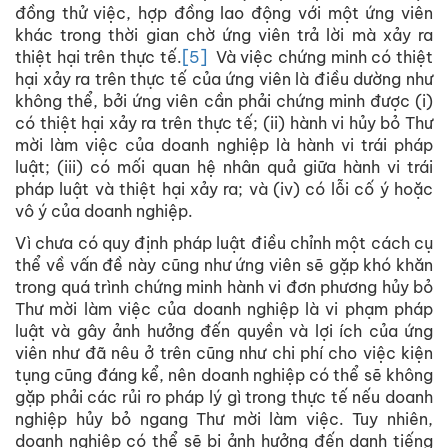
đồng thử việc, hợp đồng lao động với một ứng viên
khác trong thời gian chờ ứng viên trả lời mà xảy ra
thiệt hại trên thực tế.
[5]
Và việc chứng minh có thiệt
hại xảy ra trên thực tế của ứng viên là điều dường như
không thể, bởi ứng viên cần phải chứng minh được (i)
có thiệt hại xảy ra trên thực tế; (ii) hành vi hủy bỏ Thư
mời làm việc của doanh nghiệp là hành vi trái pháp
luật; (iii) có mối quan hệ nhân quả giữa hành vi trái
pháp luật và thiệt hại xảy ra; và (iv) có lỗi cố ý hoặc
vô ý của doanh nghiệp.
Vì chưa có quy định pháp luật điều chỉnh một cách cụ
thể về vấn đề này cũng như ứng viên sẽ gặp khó khăn
trong quá trình chứng minh hành vi đơn phương hủy bỏ
Thư mời làm việc của doanh nghiệp là vi phạm pháp
luật và gây ảnh hưởng đến quyền và lợi ích của ứng
viên như đã nêu ở trên cũng như chi phí cho việc kiện
tụng cũng đáng kể, nên doanh nghiệp có thể sẽ không
gặp phải các rủi ro pháp lý gì trong thực tế nếu doanh
nghiệp hủy bỏ ngang Thư mời làm việc. Tuy nhiên,
doanh nghiệp có thể sẽ bị ảnh hưởng đến danh tiếng