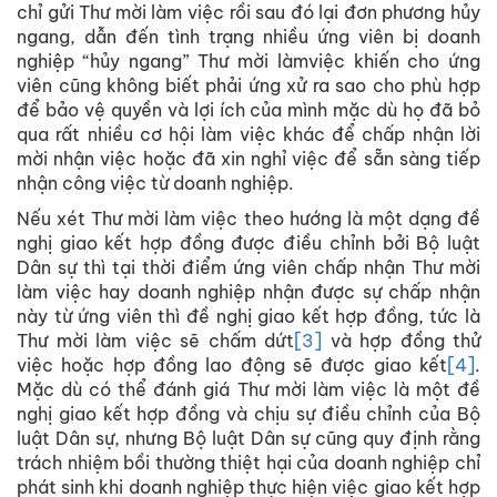
chỉ gửi Thư mời làm việc rồi sau đó lại đơn phương hủy
ngang, dẫn đến tình trạng nhiều ứng viên bị doanh
nghiệp “hủy ngang” Thư mời làmviệc khiến cho ứng
viên cũng không biết phải ứng xử ra sao cho phù hợp
để bảo vệ quyền và lợi ích của mình mặc dù họ đã bỏ
qua rất nhiều cơ hội làm việc khác để chấp nhận lời
mời nhận việc hoặc đã xin nghỉ việc để sẵn sàng tiếp
nhận công việc từ doanh nghiệp.
Nếu xét Thư mời làm việc theo hướng là một dạng đề
nghị giao kết hợp đồng được điều chỉnh bởi Bộ luật
Dân sự thì tại thời điểm ứng viên chấp nhận Thư mời
làm việc hay doanh nghiệp nhận được sự chấp nhận
này từ ứng viên thì đề nghị giao kết hợp đồng, tức là
Thư mời làm việc sẽ chấm dứt
[3]
và hợp đồng thử
việc hoặc hợp đồng lao động sẽ được giao kết
[4]
.
Mặc dù có thể đánh giá Thư mời làm việc là một đề
nghị giao kết hợp đồng và chịu sự điều chỉnh của Bộ
luật Dân sự, nhưng Bộ luật Dân sự cũng quy định rằng
trách nhiệm bồi thường thiệt hại của doanh nghiệp chỉ
phát sinh khi doanh nghiệp thực hiện việc giao kết hợp