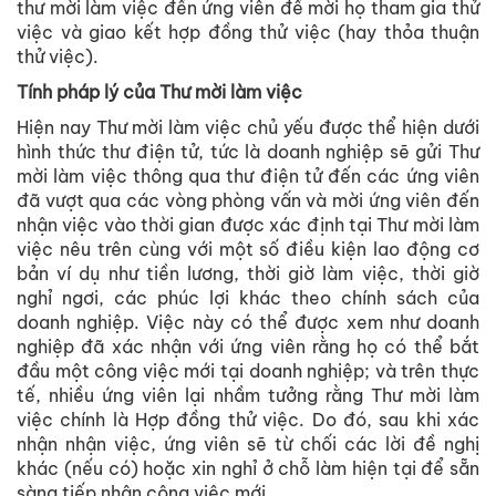
thư mời làm việc đến ứng viên để mời họ tham gia thử
việc và giao kết hợp đồng thử việc (hay thỏa thuận
thử việc).
Tính pháp lý của Thư mời
làm
việc
Hiện nay Thư mời làm việc chủ yếu được thể hiện dưới
hình thức thư điện tử, tức là doanh nghiệp sẽ gửi Thư
mời làm việc thông qua thư điện tử đến các ứng viên
đã vượt qua các vòng phòng vấn và mời ứng viên đến
nhận việc vào thời gian được xác định tại Thư mời làm
việc nêu trên cùng với một số điều kiện lao động cơ
bản ví dụ như tiền lương, thời giờ làm việc, thời giờ
nghỉ ngơi, các phúc lợi khác theo chính sách của
doanh nghiệp. Việc này có thể được xem như doanh
nghiệp đã xác nhận với ứng viên rằng họ có thể bắt
đầu một công việc mới tại doanh nghiệp; và trên thực
tế, nhiều ứng viên lại nhầm tưởng rằng Thư mời làm
việc chính là Hợp đồng thử việc. Do đó, sau khi xác
nhận nhận việc, ứng viên sẽ từ chối các lời đề nghị
khác (nếu có) hoặc xin nghỉ ở chỗ làm hiện tại để sẵn
sàng tiếp nhận công việc mới.