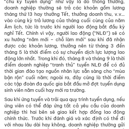
“chu kỳ tuyển dụng” như vậy là do thông thường,
doanh nghiệp thường sẽ trả các khoản gồm lương
tháng thứ 13 hay thưởng Tết, thưởng doanh thu, v.v…
vào cùng kỳ trả lương của tháng cuối cùng của năm
Âm lịch, tức là trước khi người lao động bắt đầu kỳ
nghỉ Tết. Chính vì vậy, người lao động (“NLĐ”) sẽ có
xu hướng “năm mới – chỗ làm mới” sau khi đã nhận
được các khoản lương, thưởng nên từ tháng 3 đến
tháng 5 là thời điểm có sự chuyển dịch lực lượng lao
động lớn nhất. Trong khi đó, tháng 8 và tháng 9 là thời
điểm doanh nghiệp “tranh thủ” tuyển NLĐ để có đủ
thời gian đào tạo nguồn nhân lực sẵn sàng cho “mùa
bận rộn” cuối năm; ngoài ra, đây cũng là thời điểm
các tập đoàn đa quốc gia bắt đầu mở đợt tuyển dụng
sinh viên năm cuối hay mới ra trường.
Sau khi ứng tuyển và trải qua quy trình tuyển dụng, nếu
ứng viên có thể đáp ứng tất cả yêu cầu của doanh
nghiệp thì hai bên sẽ giao kết hợp đồng lao động
chính thức. Trước khi đánh giá và xác định có thể đi
với nhau lâu dài hay không, doanh nghiệp thường gửi