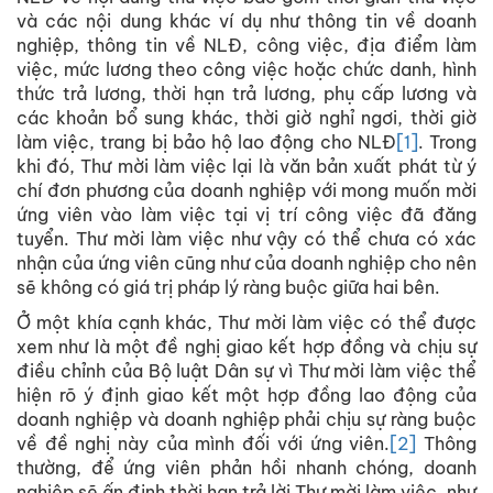
và các nội dung khác ví dụ như thông tin về doanh
nghiệp, thông tin về NLĐ, công việc, địa điểm làm
việc, mức lương theo công việc hoặc chức danh, hình
thức trả lương, thời hạn trả lương, phụ cấp lương và
các khoản bổ sung khác, thời giờ nghỉ ngơi, thời giờ
làm việc, trang bị bảo hộ lao động cho NLĐ
[1]
. Trong
khi đó, Thư mời làm việc lại là văn bản xuất phát từ ý
chí đơn phương của doanh nghiệp với mong muốn mời
ứng viên vào làm việc tại vị trí công việc đã đăng
tuyển. Thư mời làm việc như vậy có thể chưa có xác
nhận của ứng viên cũng như của doanh nghiệp cho nên
sẽ không có giá trị pháp lý ràng buộc giữa hai bên.
Ở một khía cạnh khác, Thư mời làm việc có thể được
xem như là một đề nghị giao kết hợp đồng và chịu sự
điều chỉnh của Bộ luật Dân sự vì Thư mời làm việc thể
hiện rõ ý định giao kết một hợp đồng lao động của
doanh nghiệp và doanh nghiệp phải chịu sự ràng buộc
về đề nghị này của mình đối với ứng viên.
[2]
Thông
thường, để ứng viên phản hồi nhanh chóng, doanh
nghiệp sẽ ấn định thời hạn trả lời Thư mời làm việc, như