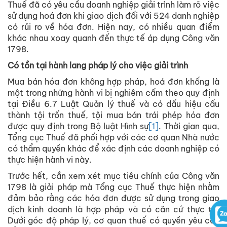
Thuế đã có yêu cầu doanh nghiệp giải trình làm rõ việc
sử dụng hoá đơn khi giao dịch đối với 524 danh nghiệp
có rủi ro về hóa đơn. Hiện nay, có nhiều quan điểm
khác nhau xoay quanh đến thực tế áp dụng Công văn
1798.
Có tồn tại hành lang pháp lý cho việc giải trình
Mua bán hóa đơn không hợp pháp, hoá đơn khống là
một trong những hành vi bị nghiêm cấm theo quy định
tại Điều 6.7 Luật Quản lý thuế và có dấu hiệu cấu
thành tội trốn thuế, tội mua bán trái phép hóa đơn
được quy định trong Bộ luật Hình sự
[1]
. Thời gian qua,
Tổng cục Thuế đã phối hợp với các cơ quan Nhà nước
có thẩm quyền khác để xác định các doanh nghiệp có
thực hiện hành vi này.
Trước hết, cần xem xét mục tiêu chính của Công văn
1798 là giải pháp mà Tổng cục Thuế thực hiện nhằm
đảm bảo rằng các hóa đơn được sử dụng trong giao
dịch kinh doanh là hợp pháp và có căn cứ thực tế.
Dưới góc độ pháp lý, cơ quan thuế có quyền yêu cầu