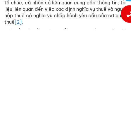
tổ chức, cá nhân có liên quan cung cấp thông tin, tài
liệu liên quan đến việc xác định nghĩa vụ thuế và người
nộp thuế có nghĩa vụ chấp hành yêu cầu của cơ quan
thuế
[2]
.
Có thể thấy rằng lý do Tổng cục Thuế yêu cầu giải
trình ở đây là mong muốn các doanh nghiệp hỗ trợ cơ
quan thuế trong việc ngăn chặn kịp thời hành vi vi
phạm hoặc có dấu hiệu vi phạm về hoá đơn. Bởi lẽ,
trên thực tế, đa phần các hành vi vi phạm trong lĩnh
vực thuế được thực hiện trên cơ sở liên kết, thông
đồng giữa các cá nhân, doanh nghiệp. Do đó, yêu cầu
của Tổng cục Thuế là có cơ sở, giúp ngăn chặn và
không để bỏ sót tội phạm hình sự.
Công văn “đẩy khó cho doanh nghiệp”?
Nhiều doanh nghiệp đang phải giải trình rất khó khăn
với cơ quan thuế dù có mua hàng và được bên bán
xuất hóa đơn mua hàng hợp lệ tại thời điểm đó, nhưng
lúc quyết toán thì doanh nghiệp bán hàng không kê
khai thuế hoặc nay đã bỏ trốn, ngừng kinh doanh.