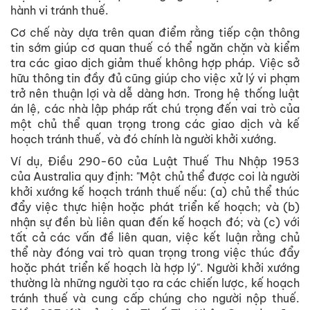
hành vi tránh thuế.
Cơ chế này dựa trên quan điểm rằng tiếp cận thông
tin sớm giúp cơ quan thuế có thể ngăn chặn và kiểm
tra các giao dịch giảm thuế không hợp pháp. Việc sở
hữu thông tin đầy đủ cũng giúp cho việc xử lý vi phạm
trở nên thuận lợi và dễ dàng hơn. Trong hệ thống luật
án lệ, các nhà lập pháp rất chú trọng đến vai trò của
một chủ thể quan trọng trong các giao dịch và kế
hoạch tránh thuế, và đó chính là người khởi xướng.
Ví dụ, Điều 290-60 của Luật Thuế Thu Nhập 1953
của Australia quy định: "Một chủ thể được coi là người
khởi xướng kế hoạch tránh thuế nếu: (a) chủ thể thúc
đẩy việc thực hiện hoặc phát triển kế hoạch; và (b)
nhận sự đền bù liên quan đến kế hoạch đó; và (c) với
tất cả các vấn đề liên quan, việc kết luận rằng chủ
thể này đóng vai trò quan trọng trong việc thúc đẩy
hoặc phát triển kế hoạch là hợp lý". Người khởi xướng
thường là những người tạo ra các chiến lược, kế hoạch
tránh thuế và cung cấp chúng cho người nộp thuế.