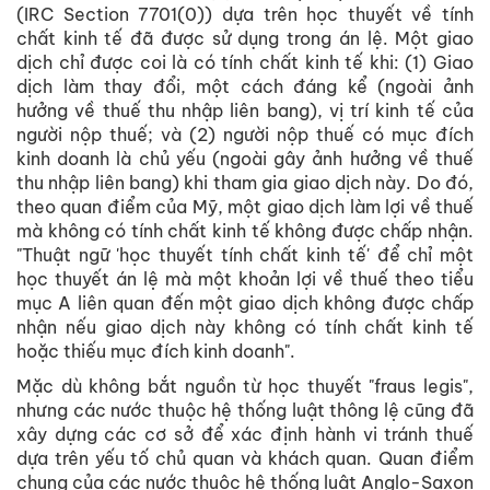
(IRC Section 7701(0)) dựa trên học thuyết về tính
chất kinh tế đã được sử dụng trong án lệ. Một giao
dịch chỉ được coi là có tính chất kinh tế khi: (1) Giao
dịch làm thay đổi, một cách đáng kể (ngoài ảnh
hưởng về thuế thu nhập liên bang), vị trí kinh tế của
người nộp thuế; và (2) người nộp thuế có mục đích
kinh doanh là chủ yếu (ngoài gây ảnh hưởng về thuế
thu nhập liên bang) khi tham gia giao dịch này. Do đó,
theo quan điểm của Mỹ, một giao dịch làm lợi về thuế
mà không có tính chất kinh tế không được chấp nhận.
"Thuật ngữ 'học thuyết tính chất kinh tế' để chỉ một
học thuyết án lệ mà một khoản lợi về thuế theo tiểu
mục A liên quan đến một giao dịch không được chấp
nhận nếu giao dịch này không có tính chất kinh tế
hoặc thiếu mục đích kinh doanh".
Mặc dù không bắt nguồn từ học thuyết "fraus legis",
nhưng các nước thuộc hệ thống luật thông lệ cũng đã
xây dựng các cơ sở để xác định hành vi tránh thuế
dựa trên yếu tố chủ quan và khách quan. Quan điểm
chung của các nước thuộc hệ thống luật Anglo-Saxon