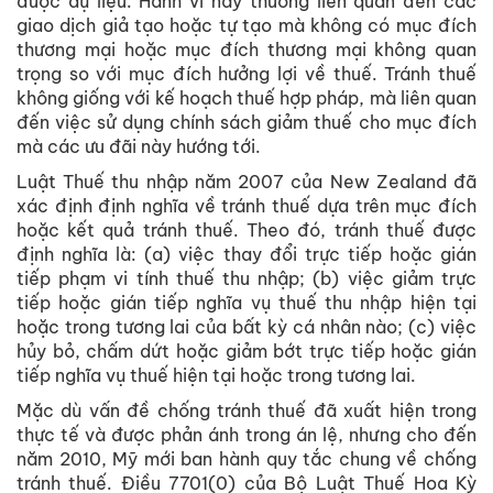
được dự liệu. Hành vi này thường liên quan đến các
giao dịch giả tạo hoặc tự tạo mà không có mục đích
thương mại hoặc mục đích thương mại không quan
trọng so với mục đích hưởng lợi về thuế. Tránh thuế
không giống với kế hoạch thuế hợp pháp, mà liên quan
đến việc sử dụng chính sách giảm thuế cho mục đích
mà các ưu đãi này hướng tới.
Luật Thuế thu nhập năm 2007 của New Zealand đã
xác định định nghĩa về tránh thuế dựa trên mục đích
hoặc kết quả tránh thuế. Theo đó, tránh thuế được
định nghĩa là: (a) việc thay đổi trực tiếp hoặc gián
tiếp phạm vi tính thuế thu nhập; (b) việc giảm trực
tiếp hoặc gián tiếp nghĩa vụ thuế thu nhập hiện tại
hoặc trong tương lai của bất kỳ cá nhân nào; (c) việc
hủy bỏ, chấm dứt hoặc giảm bớt trực tiếp hoặc gián
tiếp nghĩa vụ thuế hiện tại hoặc trong tương lai.
Mặc dù vấn đề chống tránh thuế đã xuất hiện trong
thực tế và được phản ánh trong án lệ, nhưng cho đến
năm 2010, Mỹ mới ban hành quy tắc chung về chống
tránh thuế. Điều 7701(0) của Bộ Luật Thuế Hoa Kỳ