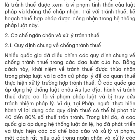
là tránh thuế được xem là vi phạm tinh thần của luật
pháp và không thể chấp nhận. Trái với tránh thuế, kế
hoạch thuế hợp pháp được công nhận trong hệ thống
pháp luật này.
2. Cơ chế ngăn chặn và xử lý tránh thuế
2.1. Quy định chung về chống tránh thuế
Nhiều quốc gia đã điều chỉnh các quy định chung về
chống tránh thuế trong các đạo luật của họ. Bằng
cách này, khái niệm về tránh thuế được thừa nhận
trong pháp luật và là căn cứ pháp lý để cơ quan thuế
thực hiện xử lý trường hợp tránh thuế. Ở các quốc gia
áp dụng hệ thống luật châu Âu lục địa, hành vi tránh
thuế được coi là vi phạm pháp luật và bị truy cứu
trách nhiệm pháp lý. Ví dụ, tại Pháp, người thực hiện
hành vi lợi dụng các quy định thuế có thể bị phạt từ
40 đến 80% số thuế trốn tránh. Trong khi đó, ở các
quốc gia áp dụng hệ thống luật án lệ, họ đã phát triển
và thực hiện các cơ chế báo cáo và xử lý vi phạm,
một cách rất hiệu quả trong ngăn chặn và xử lý các