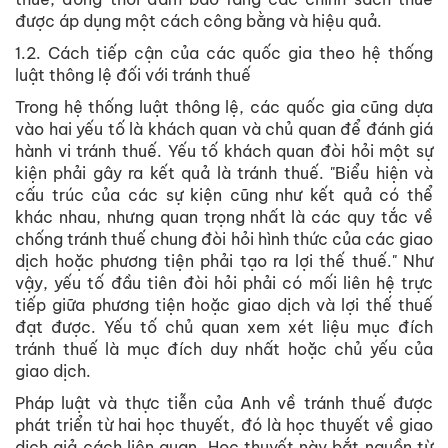
được áp dụng một cách công bằng và hiệu quả.
1.2. Cách tiếp cận của các quốc gia theo hệ thống
luật thông lệ đối với tránh thuế
Trong hệ thống luật thông lệ, các quốc gia cũng dựa
vào hai yếu tố là khách quan và chủ quan để đánh giá
hành vi tránh thuế. Yếu tố khách quan đòi hỏi một sự
kiện phải gây ra kết quả là tránh thuế. "Biểu hiện và
cấu trúc của các sự kiện cũng như kết quả có thể
khác nhau, nhưng quan trọng nhất là các quy tắc về
chống tránh thuế chung đòi hỏi hình thức của các giao
dịch hoặc phương tiện phải tạo ra lợi thế thuế." Như
vậy, yếu tố đầu tiên đòi hỏi phải có mối liên hệ trực
tiếp giữa phương tiện hoặc giao dịch và lợi thế thuế
đạt được. Yếu tố chủ quan xem xét liệu mục đích
tránh thuế là mục đích duy nhất hoặc chủ yếu của
giao dịch.
Pháp luật và thực tiễn của Anh về tránh thuế được
phát triển từ hai học thuyết, đó là học thuyết về giao
dịch giả cách liên quan. Học thuyết này bắt nguồn từ