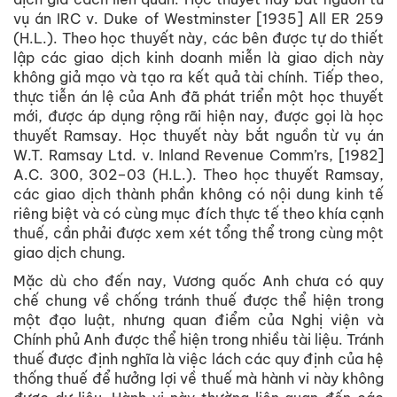
vụ án IRC v. Duke of Westminster [1935] All ER 259
(H.L.). Theo học thuyết này, các bên được tự do thiết
lập các giao dịch kinh doanh miễn là giao dịch này
không giả mạo và tạo ra kết quả tài chính. Tiếp theo,
thực tiễn án lệ của Anh đã phát triển một học thuyết
mới, được áp dụng rộng rãi hiện nay, được gọi là học
thuyết Ramsay. Học thuyết này bắt nguồn từ vụ án
W.T. Ramsay Ltd. v. Inland Revenue Comm’rs, [1982]
A.C. 300, 302–03 (H.L.). Theo học thuyết Ramsay,
các giao dịch thành phần không có nội dung kinh tế
riêng biệt và có cùng mục đích thực tế theo khía cạnh
thuế, cần phải được xem xét tổng thể trong cùng một
giao dịch chung.
Mặc dù cho đến nay, Vương quốc Anh chưa có quy
chế chung về chống tránh thuế được thể hiện trong
một đạo luật, nhưng quan điểm của Nghị viện và
Chính phủ Anh được thể hiện trong nhiều tài liệu. Tránh
thuế được định nghĩa là việc lách các quy định của hệ
thống thuế để hưởng lợi về thuế mà hành vi này không