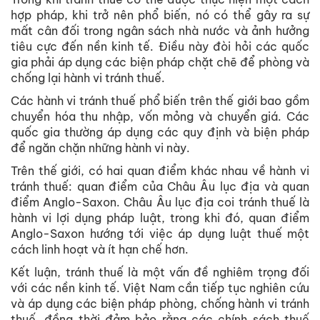
hợp pháp, khi trở nên phổ biến, nó có thể gây ra sự
mất cân đối trong ngân sách nhà nước và ảnh hưởng
tiêu cực đến nền kinh tế. Điều này đòi hỏi các quốc
gia phải áp dụng các biện pháp chặt chẽ để phòng và
chống lại hành vi tránh thuế.
Các hành vi tránh thuế phổ biến trên thế giới bao gồm
chuyển hóa thu nhập, vốn mỏng và chuyển giá. Các
quốc gia thường áp dụng các quy định và biện pháp
để ngăn chặn những hành vi này.
Trên thế giới, có hai quan điểm khác nhau về hành vi
tránh thuế: quan điểm của Châu Âu lục địa và quan
điểm Anglo-Saxon. Châu Âu lục địa coi tránh thuế là
hành vi lợi dụng pháp luật, trong khi đó, quan điểm
Anglo-Saxon hướng tới việc áp dụng luật thuế một
cách linh hoạt và ít hạn chế hơn.
Kết luận, tránh thuế là một vấn đề nghiêm trọng đối
với các nền kinh tế. Việt Nam cần tiếp tục nghiên cứu
và áp dụng các biện pháp phòng, chống hành vi tránh
thuế, đồng thời đảm bảo rằng các chính sách thuế