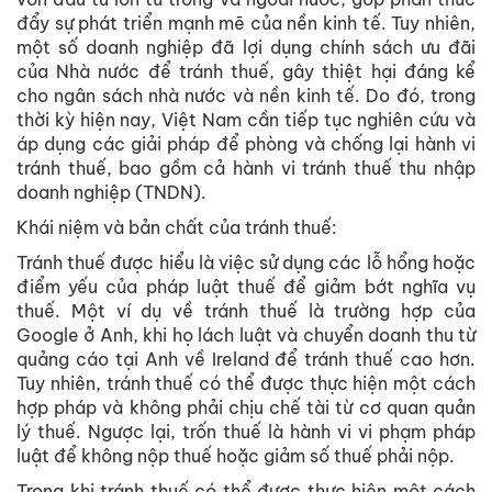
đẩy sự phát triển mạnh mẽ của nền kinh tế. Tuy nhiên,
một số doanh nghiệp đã lợi dụng chính sách ưu đãi
của Nhà nước để tránh thuế, gây thiệt hại đáng kể
cho ngân sách nhà nước và nền kinh tế. Do đó, trong
thời kỳ hiện nay, Việt Nam cần tiếp tục nghiên cứu và
áp dụng các giải pháp để phòng và chống lại hành vi
tránh thuế, bao gồm cả hành vi tránh thuế thu nhập
doanh nghiệp (TNDN).
Khái niệm và bản chất của tránh thuế:
Tránh thuế được hiểu là việc sử dụng các lỗ hổng hoặc
điểm yếu của pháp luật thuế để giảm bớt nghĩa vụ
thuế. Một ví dụ về tránh thuế là trường hợp của
Google ở Anh, khi họ lách luật và chuyển doanh thu từ
quảng cáo tại Anh về Ireland để tránh thuế cao hơn.
Tuy nhiên, tránh thuế có thể được thực hiện một cách
hợp pháp và không phải chịu chế tài từ cơ quan quản
lý thuế. Ngược lại, trốn thuế là hành vi vi phạm pháp
luật để không nộp thuế hoặc giảm số thuế phải nộp.
Trong khi tránh thuế có thể được thực hiện một cách