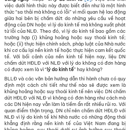
việc dưới hình thức này được biết đến như là một hình
thức “sa thải mà không có lỗi” vì mối quan hệ lao động
giữa hai bên bị chấm dứt do những yêu cầu về hoạt
động của DN hoặc vì lý do kinh tế mà không xuất phát
từ lỗi của NLĐ. Theo đó, vì lý do kinh tế bao gồm các
trường hợp (i) khủng hoảng hoặc suy thoái kinh tế;
hoặc (ii) thực hiện chính sách, pháp luật của Nhà nước
khi cơ cấu lại nền kinh tế hoặc thực hiện cam kết quốc
tế. Với bối cảnh của nền kinh tế hiện nay, liệu DN
chấm dứt HĐLĐ với NLĐ với lý do không có đơn hàng
có được xem là vì “
lý do kinh tế
” hay không?
BLLĐ và các văn bản hướng dẫn thi hành chưa có quy
định một cách chi tiết như thế nào sẽ được xem là
khủng hoảng hoặc suy thoái kinh tế nên việc DN chấm
dứt HĐLĐ với NLĐ vì không có đơn hàng như cách mà
các DN hiện nay vẫn làm là tiềm ẩn rất nhiều rủi ro. Với
quan điểm thận trọng, DN chỉ nên chấm dứt HĐLĐ với
NLĐ vì lý do kinh tế khi Nhà nước có những động thái
khẳng định rằng nền kinh tế của Việt Nam đang bị
khủng hoảng, suy thoái dưới sự ảnh hưởng suy thoái