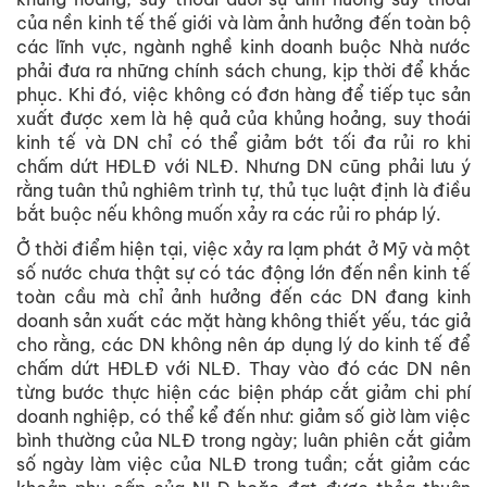
của nền kinh tế thế giới và làm ảnh hưởng đến toàn bộ
các lĩnh vực, ngành nghề kinh doanh buộc Nhà nước
phải đưa ra những chính sách chung, kịp thời để khắc
phục. Khi đó, việc không có đơn hàng để tiếp tục sản
xuất được xem là hệ quả của khủng hoảng, suy thoái
kinh tế và DN chỉ có thể giảm bớt tối đa rủi ro khi
chấm dứt HĐLĐ với NLĐ. Nhưng DN cũng phải lưu ý
rằng tuân thủ nghiêm trình tự, thủ tục luật định là điều
bắt buộc nếu không muốn xảy ra các rủi ro pháp lý.
Ở thời điểm hiện tại, việc xảy ra lạm phát ở Mỹ và một
số nước chưa thật sự có tác động lớn đến nền kinh tế
toàn cầu mà chỉ ảnh hưởng đến các DN đang kinh
doanh sản xuất các mặt hàng không thiết yếu, tác giả
cho rằng, các DN không nên áp dụng lý do kinh tế để
chấm dứt HĐLĐ với NLĐ. Thay vào đó các DN nên
từng bước thực hiện các biện pháp cắt giảm chi phí
doanh nghiệp, có thể kể đến như: giảm số giờ làm việc
bình thường của NLĐ trong ngày; luân phiên cắt giảm
số ngày làm việc của NLĐ trong tuần; cắt giảm các