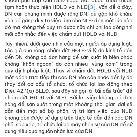
khoản phụ cấp của NLĐ hoặc đạt được thỏa thuận
tạm hoãn thực hiện HĐLĐ với NLĐ
[3]
. Vấn đề ở đây,
DN cần chứng minh được rằng DN, dù gặp khó khăn,
vẫn cố gắng duy trì việc làm cho NLĐ đến một lúc nào
đó mà không thể duy trì được nữa chi phí lao động thì
mới cân nhắc đến việc chấm dứt HĐLĐ với NLĐ.
Tuy nhiên, dưới góc nhìn của một người áp dụng luật,
tác giả cho rằng, chấm dứt HĐLĐ vì lý do kinh tế dẫn
đến DN không có đơn hàng để sản xuất là biện pháp
không “khôn ngoan” do còn nhiều “vùng xám” trong
quy định pháp luật. Thay vì chấm dứt HĐLĐ với NLĐ
một cách trực tiếp thì các DN nên cân nhắc đến lý do
thay đổi cơ cấu tổ chức, tổ chức lại lao động theo
Điều 42.1(a) BLLĐ, sau đây sẽ gọi là “
tái cấu trúc
” để
chấm dứt HĐLĐ với NLĐ. Bởi lẽ, việc không có đơn
hàng để sản xuất trong một khoảng thời gian dài sẽ
dẫn đến một số bộ phận, vị trí làm việc của NLĐ
không còn được sử dụng trên thực tế dẫn đến các DN
phải sắp xếp, tổ chức lại bộ máy nhân sự của DN để sử
dụng hiệu quả nguồn nhân lực của DN.