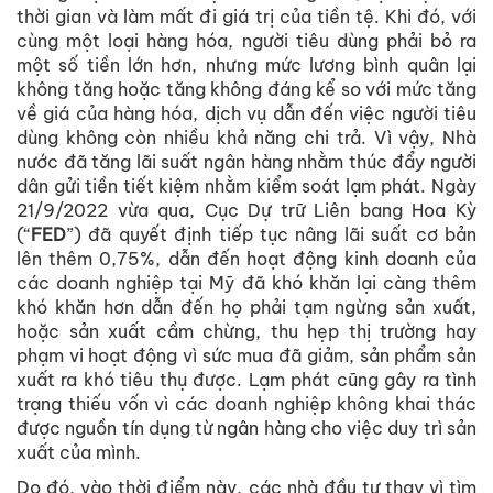
thời gian và làm mất đi giá trị của tiền tệ. Khi đó, với
cùng một loại hàng hóa, người tiêu dùng phải bỏ ra
một số tiền lớn hơn, nhưng mức lương bình quân lại
không tăng hoặc tăng không đáng kể so với mức tăng
về giá của hàng hóa, dịch vụ dẫn đến việc người tiêu
dùng không còn nhiều khả năng chi trả. Vì vậy, Nhà
nước đã tăng lãi suất ngân hàng nhằm thúc đẩy người
dân gửi tiền tiết kiệm nhằm kiểm soát lạm phát. Ngày
21/9/2022 vừa qua, Cục Dự trữ Liên bang Hoa Kỳ
(“
FED
”) đã quyết định tiếp tục nâng lãi suất cơ bản
lên thêm 0,75%, dẫn đến hoạt động kinh doanh của
các doanh nghiệp tại Mỹ đã khó khăn lại càng thêm
khó khăn hơn dẫn đến họ phải tạm ngừng sản xuất,
hoặc sản xuất cầm chừng, thu hẹp thị trường hay
phạm vi hoạt động vì sức mua đã giảm, sản phẩm sản
xuất ra khó tiêu thụ được. Lạm phát cũng gây ra tình
trạng thiếu vốn vì các doanh nghiệp không khai thác
được nguồn tín dụng từ ngân hàng cho việc duy trì sản
xuất của mình.
Do đó, vào thời điểm này, các nhà đầu tư thay vì tìm