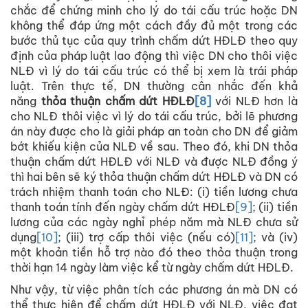
chắc để chứng minh cho lý do tái cấu trúc hoặc DN
không thể đáp ứng một cách đầy đủ một trong các
bước thủ tục của quy trình chấm dứt HĐLĐ theo quy
định của pháp luật lao động thì việc DN cho thôi việc
NLĐ vì lý do tái cấu trúc có thể bị xem là trái pháp
luật. Trên thực tế, DN thường cân nhắc đến khả
năng
thỏa thuận chấm dứt HĐLĐ
[8]
với NLĐ hơn là
cho NLĐ thôi việc vì lý do tái cấu trúc, bởi lẽ phương
án này được cho là giải pháp an toàn cho DN để giảm
bớt khiếu kiện của NLĐ về sau. Theo đó, khi DN thỏa
thuận chấm dứt HĐLĐ với NLĐ và được NLĐ đồng ý
thì hai bên sẽ ký thỏa thuận chấm dứt HĐLĐ và DN có
trách nhiệm thanh toán cho NLĐ: (i) tiền lương chưa
thanh toán tính đến ngày chấm dứt HĐLĐ
[9]
; (ii) tiền
lương của các ngày nghỉ phép năm mà NLĐ chưa sử
dụng
[10]
; (iii) trợ cấp thôi việc (nếu có)
[11]
; và (iv)
một khoản tiền hỗ trợ nào đó theo thỏa thuận trong
thời hạn 14 ngày làm việc kể từ ngày chấm dứt HĐLĐ.
Như vậy, từ việc phân tích các phương án mà DN có
thể thực hiện để chấm dứt HĐLĐ với NLĐ, việc đạt