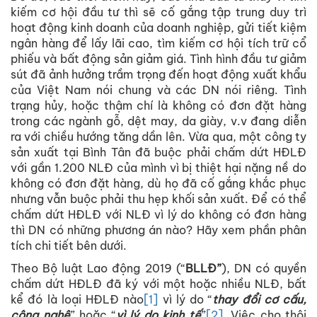
kiếm cơ hội đầu tư thì sẽ cố gắng tập trung duy trì
hoạt động kinh doanh của doanh nghiệp, gửi tiết kiệm
ngân hàng để lấy lãi cao, tìm kiếm cơ hội tích trữ cổ
phiếu và bất động sản giảm giá. Tình hình đầu tư giảm
sút đã ảnh hưởng trầm trọng đến hoạt động xuất khẩu
của Việt Nam nói chung và các DN nói riêng. Tình
trạng hủy, hoặc thậm chí là không có đơn đặt hàng
trong các ngành gỗ, dệt may, da giày, v.v đang diễn
ra với chiều hướng tăng dần lên. Vừa qua, một công ty
sản xuất tại Bình Tân đã buộc phải chấm dứt HĐLĐ
với gần 1.200 NLĐ của mình vì bị thiệt hại nặng nề do
không có đơn đặt hàng, dù họ đã cố gắng khắc phục
nhưng vẫn buộc phải thu hẹp khối sản xuất. Để có thể
chấm dứt HĐLĐ với NLĐ vì lý do không có đơn hàng
thì DN có những phương án nào? Hãy xem phần phân
tích chi tiết bên dưới.
Theo Bộ luật Lao động 2019 (“
BLLĐ”
), DN có quyền
chấm dứt HĐLĐ đã ký với một hoặc nhiều NLĐ, bất
kể đó là loại HĐLĐ nào
[1]
vì lý do “
thay đổi cơ cấu,
công nghệ
” hoặc “
vì lý do kinh tế
”
[2]
. Việc cho thôi