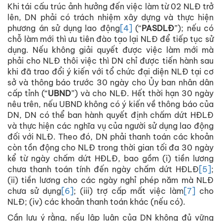
Khi tái cấu trúc ảnh hưởng đến việc làm từ 02 NLĐ trở
lên, DN phải có trách nhiệm xây dựng và thực hiện
phương án sử dụng lao động
[4]
(“
PASDLĐ
”); nếu có
chỗ làm mới thì ưu tiên đào tạo lại NLĐ để tiếp tục sử
dụng. Nếu không giải quyết được việc làm mới mà
phải cho NLĐ thôi việc thì DN chỉ được tiến hành sau
khi đã trao đổi ý kiến với tổ chức đại diện NLĐ tại cơ
sở và thông báo trước 30 ngày cho Ủy ban nhân dân
cấp tỉnh (“
UBND
”) và cho NLĐ. Hết thời hạn 30 ngày
nêu trên, nếu UBND không có ý kiến về thông báo của
DN, DN có thể ban hành quyết định chấm dứt HĐLĐ
và thực hiện các nghĩa vụ của người sử dụng lao động
đối với NLĐ. Theo đó, DN phải thanh toán các khoản
còn tồn động cho NLĐ trong thời gian tối đa 30 ngày
kể từ ngày chấm dứt HĐLĐ, bao gồm (i) tiền lương
chưa thanh toán tính đến ngày chấm dứt HĐLĐ
[5]
;
(ii) tiền lương cho các ngày nghỉ phép năm mà NLĐ
chưa sử dụng
[6]
; (iii) trợ cấp mất việc làm
[7]
cho
NLĐ; (iv) các khoản thanh toán khác (nếu có).
Cần lưu ý rằng, nếu lập luận của DN không đủ vững