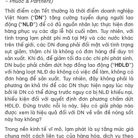
– Phuoc & Partners)
Thời điểm cận Tết thường là thời điểm doanh nghiệp
Việt Nam (“
DN
”) tăng cường tuyển dụng người lao
động (“
NLĐ
”) để có đủ nguồn nhân lực thực hiện đơn
hàng phục vụ các dịp lễ hội cuối năm. Tuy nhiên, với
tình trạng lạm phát phi mã tại Mỹ và các nước khác
trên thế giới, các DN đang phải đối mặt với tình trạng
sụt giảm, thậm chí là không có đơn hàng để duy trì
sản xuất. Khi đó, để giảm tối đa các chi phí phát sinh,
DN buộc phải chấm dứt hợp đồng lao động (“
HĐLĐ
”)
với hàng loạt NLĐ do không có việc để làm, không có
đơn hàng để sản xuất. Tuy nhiên, đây không phải là
phương án khả thi để các DN thực hiện ngay lúc này
bởi lẽ DN có thể đứng trước nguy cơ bị NLĐ khiếu nại,
khiếu kiện đối với quyết định đơn phương chấm dứt
HĐLĐ. Đứng trước nỗi lo này, liệu có giải pháp nào
được xem là hiệu quả đối với DN về vấn đề nóng sốt
này hay không?
Trong nền kinh tế vĩ mô, lạm phát là sự tăng mức giá
chung một cách liên tục của hàng hóa, dịch vụ theo