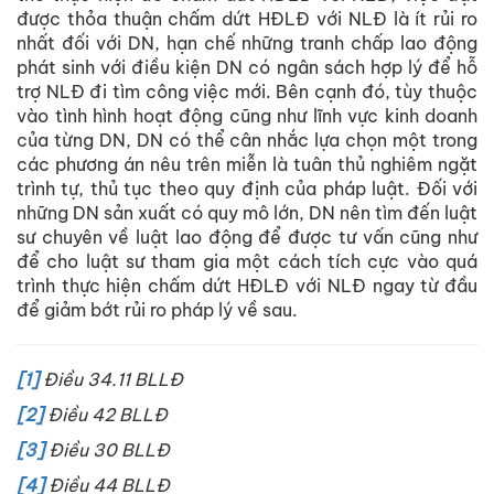
được thỏa thuận chấm dứt HĐLĐ với NLĐ là ít rủi ro
nhất đối với DN, hạn chế những tranh chấp lao động
phát sinh với điều kiện DN có ngân sách hợp lý để hỗ
trợ NLĐ đi tìm công việc mới. Bên cạnh đó, tùy thuộc
vào tình hình hoạt động cũng như lĩnh vực kinh doanh
của từng DN, DN có thể cân nhắc lựa chọn một trong
các phương án nêu trên miễn là tuân thủ nghiêm ngặt
trình tự, thủ tục theo quy định của pháp luật. Đối với
những DN sản xuất có quy mô lớn, DN nên tìm đến luật
sư chuyên về luật lao động để được tư vấn cũng như
để cho luật sư tham gia một cách tích cực vào quá
trình thực hiện chấm dứt HĐLĐ với NLĐ ngay từ đầu
để giảm bớt rủi ro pháp lý về sau.
[1]
Điều 34.11 BLLĐ
[2]
Điều 42 BLLĐ
[3]
Điều 30 BLLĐ
[4]
Điều 44 BLLĐ