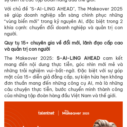
Với chủ đề "S-AI-LING AHEAD", The Makeover 2025
sẽ giúp doanh nghiệp sẵn sàng chinh phục những
“vùng biển mới” trong kỷ nguyên AI, đặc biệt trong 2
khía cạnh: chuyển đổi doanh nghiệp và quản trị con
người.
Quy tụ 15+ chuyên gia về đổi mới, lãnh đạo cấp cao
và quản trị con người
The Makeover 2025:
S-AI-LING AHEAD
cam kết
mang đến nội dung thực tiễn, góc nhìn mới mẻ và
những trải nghiệm vui-bất-ngờ. Đặc biệt với sự góp
mặt của 15+ diễn giả đẳng cấp, sự kiện hứa hẹn không
đơn thuần mang đến những công cụ AI, mà là những
câu chuyện thực tiễn, bước chuyển mình thành công
của những tập đoàn hàng đầu Việt Nam và thế giới.