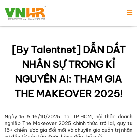
[By Talentnet] DẪN DẮT
NHÂN SỰ TRONG KỈ
NGUYÊN AI: THAM GIA
THE MAKEOVER 2025!
Ngày 15 & 16/10/2025, tại TP.HCM, hội thảo doanh
nghiệp The Makeover 2025 chính thức trở lại, quy tụ
15+ chiến lược gia đổi mới và chuyên gia quản trị nhân
sự đến từ các tập đoàn hàng đầu thế giới.