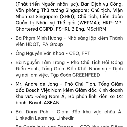
(Phát triển Nguồn nhân lực), Ban Dịch vụ Công,
Văn phòng Thủ tướng Singapore; Chủ tịch, Viện
Nhân sự Singapore (SHRI); Chủ tịch, Liên đoàn
Quản trị Nhân sự Thế giới (WFPMA); HRP-MP,
Chartered CCIPD, FSHRI, B Eng, MScHRM
Bà Phạm Minh Hương - Nhà sáng lập kiêm Thành
viên HĐQT, IPA Group
Ông Nguyễn Văn Khoa - CEO, FPT
Bà Nguyễn Tâm Trang - Phó Chủ Tịch Hội Đồng
Điều Hành, Tổng Giám Đốc Khối Nhân sự - Dịch
vụ nơi làm việc, Tập đoàn GREENFEED
Mr. Andre de Jong - Phó Chủ Tịch, Tổng Giám
đốc Bosch Việt Nam kiêm Giám đốc Kinh doanh
khu vực Đông Nam Á, Bộ phận linh kiện xe 02
bánh, Bosch ASEAN
Bà. Doris Poh - Giám đốc khu vực châu Á,
LinkedIn Learning, LinkedIn