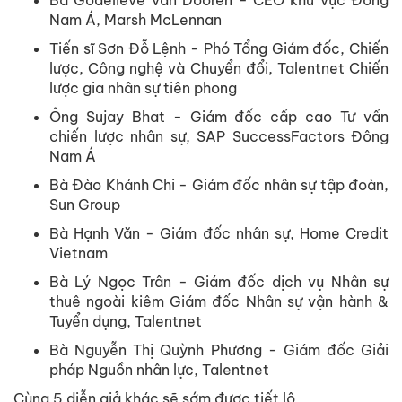
Bà Godelieve van Dooren - CEO khu vực Đông
Nam Á, Marsh McLennan
Tiến sĩ Sơn Đỗ Lệnh - Phó Tổng Giám đốc, Chiến
lược, Công nghệ và Chuyển đổi, Talentnet Chiến
lược gia nhân sự tiên phong
Ông Sujay Bhat - Giám đốc cấp cao Tư vấn
chiến lược nhân sự, SAP SuccessFactors Đông
Nam Á
Bà Đào Khánh Chi - Giám đốc nhân sự tập đoàn,
Sun Group
Bà Hạnh Văn - Giám đốc nhân sự, Home Credit
Vietnam
Bà Lý Ngọc Trân - Giám đốc dịch vụ Nhân sự
thuê ngoài kiêm Giám đốc Nhân sự vận hành &
Tuyển dụng, Talentnet
Bà Nguyễn Thị Quỳnh Phương - Giám đốc Giải
pháp Nguồn nhân lực, Talentnet
Cùng 5 diễn giả khác sẽ sớm được tiết lộ