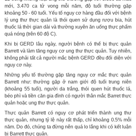
mới, 3.470 ca tử vong mỗi năm, độ tuổi thường gặp
khoảng 50 - 60 tuổi. Yếu tố nguy cơ hàng đầu đối với bệnh
lý ung thư thực quản là thói quen sử dụng rượu bia, hút
thuốc lá thời gian dài và thường xuyên ăn uống thực phẩm
quá nóng (trên 60 độ C).
Khi bị GERD lâu ngày, người bệnh có thể bị thực quản
Barrett và làm tăng nguy cơ ung thư thực quản. Tuy nhiên,
không phải tất cả người mắc bệnh GERD đều đối diện với
nguy cơ này.
Những yếu tố thường gặp tăng nguy cơ mắc thực quản
Barrett như: thường gặp ở nam giới độ tuổi trung niên
(khoảng 55 tuổi), người da trắng, thói quen hút thuốc lá,
béo phì và tiền căn gia đình có người thân mắc Barret thực
quản hoặc ung thư thực quản.
Thực quản Barrett có nguy cơ phát triển thành ung thư
thực quản, nhưng tỷ lệ này rất thấp, chỉ khoảng 0.5% mỗi
năm. Do đó, chúng ta đừng nên quá lo lắng khi có kết luận
bị Barrett thực quản.