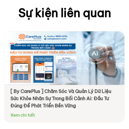
Sự kiện liên quan
[ By CarePlus ] Chăm Sóc Và Quản Lý Dữ Liệu
[ By Diag ] Trung tâm Y khoa DIAG tham dự
Sức Khỏe Nhân Sự Trong Bối Cảnh Ai: Đầu Tư
VNHR: Đồng hành cùng doanh nghiệp chăm sóc
Đúng Để Phát Triển Bền Vững
sức khỏe nhân viên chủ động và hiệu quả hơn
Xem chi tiết
Xem chi tiết