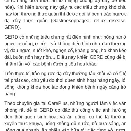
chức năng đưa thức ăn từ miệng xuống dạ dày để tiêu
hóa). Khi hiện tượng này gây ra các triệu chứng khó chịu
hay tổn thương thực quản thì được gọi là bệnh trào ngược
dạ dày thực quản (Gastroesophageal reflux disease:
GERD).
GERD có những triệu chứng rất điển hình như: nóng ran ở
ngực, ợ nóng, ợ trớ,... và không điển hình như đau thượng
vị, đau ngực, nuốt khó, nghẹn cổ, khàn giọng, ho khan kéo
dài, buồn nôn hay nôn… Điều này khiến GERD cũng dễ bị
nhầm lẫn với các bệnh đường tiêu hóa khác.
Trên thực tế, trào ngược dạ dày thường lâu khỏi và có tỉ lệ
tái phát cao, chủ yếu do thói quen sinh hoạt hàng ngày, lối
sống không khoa học tác động khiến bệnh ngày càng trở
nặng.
Theo chuyên gia tại CarePlus, những người làm việc văn
phòng rất dễ bị GERD do đặc thù công việc ảnh hưởng
đến thói quen sinh hoạt và ăn uống, cụ thể là thường
xuyên thức khuya, uống không đủ nước, bỏ bữa sáng, ăn
uống quá nhanh, ăn nhiều vào bữa tối, tiệc tùng với rượu