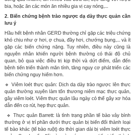
bia, hoặc ăn các món ăn nhiều gia vị cay nóng,...
2. Biến chứng bệnh trào ngược dạ dày thực quản cần
lưu ý
Hầu hết bệnh nhân GERD thường chỉ gặp các triệu chứng
khó chịu như ợ hơi, ợ chua, đầy hơi, chướng bụng,... và ít
gặp các biến chứng nặng. Tuy nhiên, điều này cũng là
nguyên nhân khiến người bệnh thường có thái độ chủ
quan, bỏ qua việc điều trị kịp thời và dứt điểm, dẫn đến
bệnh tiến triển thành mãn tính, tăng nguy cơ phát triển các
biến chứng nguy hiểm hơn.
🔹 Viêm loét thực quản: Dịch dạ dày trào ngược lên thực
quản thường xuyên làm tổn thương niêm mạc thực quản,
gây viêm loét. Viêm thực quản lâu ngày có thể gây xơ hóa
dẫn đến co rút, hẹp thực quản.
🔹 Thực quản Barrett: là tình trạng phần tế bào vảy bình
thường ở vị trí phần dưới thực quản bị biến đổi thành loại
tế bào khác (tế bào ruột) do thời gian dài bị viêm loét thực