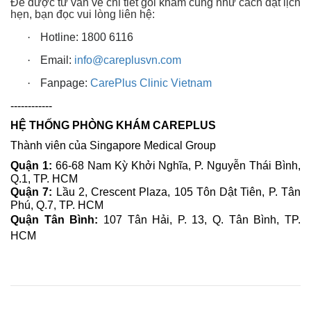
Để được tư vấn về chi tiết gói khám cũng như cách đặt lịch
hẹn, bạn đọc vui lòng liên hệ:
·
Hotline: 1800 6116
·
Email:
info@careplusvn.com
·
Fanpage:
CarePlus Clinic Vietnam
------------
HỆ THỐNG PHÒNG KHÁM CAREPLUS
Thành viên của Singapore Medical Group
Quận 1:
66-68 Nam Kỳ Khởi Nghĩa, P. Nguyễn Thái Bình,
Q.1, TP. HCM
Quận 7:
Lầu 2, Crescent Plaza, 105 Tôn Dật Tiên, P. Tân
Phú, Q.7, TP. HCM
Quận Tân Bình:
107 Tân Hải, P. 13, Q. Tân Bình, TP.
HCM