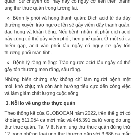
quản. Sự chuyển đổi này này có nguy cơ tiến triển thành
ung thư thực quản trong tương lai.
🔹 Bệnh lý phổi và họng thanh quản: Dịch acid từ dạ dày
thường xuyên trào ngược lên sẽ gây viêm dây thanh quản,
đau họng và khàn tiếng. Nếu bệnh nhân hít phải dịch acid
này cũng có thể gây viêm phổi, hen phế quản. Ở một số ca
hiếm gặp, acid vào phổi lâu ngày có nguy cơ gây tổn
thương phổi mãn tính.
🔹 Bệnh lý răng miệng: Trào ngược acid lâu ngày có thể
gây tổn thương men răng, sâu răng.
Những biến chứng này không chỉ làm người bệnh mệt
mỏi, khó chịu; mà còn ảnh hưởng tiêu cực đến công việc
và làm giảm chất lượng cuộc sống.
3. Nỗi lo về ung thư thực quản
Theo thống kê của GLOBOCAN năm 2022, trên thế giới có
khoảng 511.054 ca mới mắc và 445.391 ca tử vong do ung
thư thực quản. Tại Việt Nam, ung thư thực quản đứng thứ
12 trong những loại ung thư thường gặp với 3.686 ca mắc