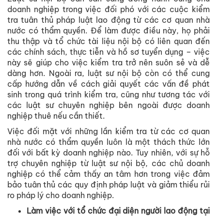
doanh nghiệp trong việc đối phó với các cuộc kiểm
tra tuân thủ pháp luật lao động từ các cơ quan nhà
nước có thẩm quyền. Để làm được điều này, họ phải
thu thập và tổ chức tài liệu nội bộ có liên quan đến
các chính sách, thực tiễn và hồ sơ tuyển dụng – việc
này sẽ giúp cho việc kiểm tra trở nên suôn sẻ và dễ
dàng hơn. Ngoài ra, luật sư nội bộ còn có thể cung
cấp hướng dẫn về cách giải quyết các vấn đề phát
sinh trong quá trình kiểm tra, cũng như tương tác với
các luật sư chuyên nghiệp bên ngoài được doanh
nghiệp thuê nếu cần thiết.
Việc đối mặt với những lần kiểm tra từ các cơ quan
nhà nước có thẩm quyền luôn là một thách thức lớn
đối với bất kỳ doanh nghiệp nào. Tuy nhiên, với sự hỗ
trợ chuyên nghiệp từ luật sư nội bộ, các chủ doanh
nghiệp có thể cảm thấy an tâm hơn trong việc đảm
bảo tuân thủ các quy định pháp luật và giảm thiểu rủi
ro pháp lý cho doanh nghiệp.
Làm việc với tổ chức đại diện người lao động tại