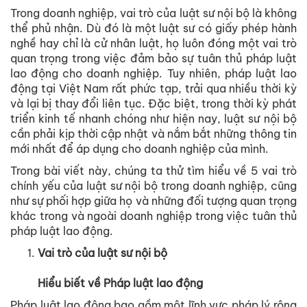
Trong doanh nghiệp, vai trò của luật sư nội bộ là không
thể phủ nhận. Dù đó là một luật sư có giấy phép hành
nghề hay chỉ là cử nhân luật, họ luôn đóng một vai trò
quan trọng trong việc đảm bảo sự tuân thủ pháp luật
lao động cho doanh nghiệp. Tuy nhiên, pháp luật lao
động tại Việt Nam rất phức tạp, trải qua nhiều thời kỳ
và lại bị thay đổi liên tục. Đặc biệt, trong thời kỳ phát
triển kinh tế nhanh chóng như hiện nay, luật sư nội bộ
cần phải kịp thời cập nhật và nắm bắt những thông tin
mới nhất để áp dụng cho doanh nghiệp của mình.
Trong bài viết này, chúng ta thử tìm hiểu về 5 vai trò
chính yếu của luật sư nội bộ trong doanh nghiệp, cũng
như sự phối hợp giữa họ và những đối tượng quan trọng
khác trong và ngoài doanh nghiệp trong việc tuân thủ
pháp luật lao động.
Vai trò của luật sư nội bộ
Hiểu biết về Pháp luật lao động
Pháp luật lao động bao gồm một lĩnh vực pháp lý rộng