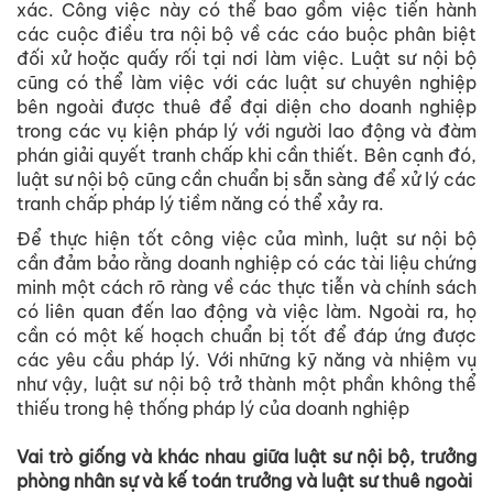
xác. Công việc này có thể bao gồm việc tiến hành
các cuộc điều tra nội bộ về các cáo buộc phân biệt
đối xử hoặc quấy rối tại nơi làm việc. Luật sư nội bộ
cũng có thể làm việc với các luật sư chuyên nghiệp
bên ngoài được thuê để đại diện cho doanh nghiệp
trong các vụ kiện pháp lý với người lao động và đàm
phán giải quyết tranh chấp khi cần thiết. Bên cạnh đó,
luật sư nội bộ cũng cần chuẩn bị sẵn sàng để xử lý các
tranh chấp pháp lý tiềm năng có thể xảy ra.
Để thực hiện tốt công việc của mình, luật sư nội bộ
cần đảm bảo rằng doanh nghiệp có các tài liệu chứng
minh một cách rõ ràng về các thực tiễn và chính sách
có liên quan đến lao động và việc làm. Ngoài ra, họ
cần có một kế hoạch chuẩn bị tốt để đáp ứng được
các yêu cầu pháp lý. Với những kỹ năng và nhiệm vụ
như vậy, luật sư nội bộ trở thành một phần không thể
thiếu trong hệ thống pháp lý của doanh nghiệp
Vai trò giống và khác nhau giữa luật sư nội bộ, trưởng
phòng nhân sự và kế toán trưởng và luật sư thuê ngoài