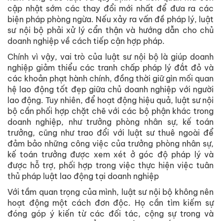
cập nhật sớm các thay đổi mới nhất để đưa ra các
biện pháp phòng ngừa. Nếu xảy ra vấn đề pháp lý, luật
sư nội bộ phải xử lý cẩn thận và hướng dẫn cho chủ
doanh nghiệp về cách tiếp cận hợp pháp.
Chính vì vậy, vai trò của luật sư nội bộ là giúp doanh
nghiệp giảm thiểu các tranh chấp pháp lý đắt đỏ và
các khoản phạt hành chính, đồng thời giữ gìn mối quan
hệ lao động tốt đẹp giữa chủ doanh nghiệp với người
lao động. Tuy nhiên, để hoạt động hiệu quả, luật sư nội
bộ cần phối hợp chặt chẽ với các bộ phận khác trong
doanh nghiệp, như trưởng phòng nhân sự, kế toán
trưởng, cũng như trao đổi với luật sư thuê ngoài để
đảm bảo những công việc của trưởng phòng nhân sự,
kế toán trưởng được xem xét ở góc độ pháp lý và
được hỗ trợ, phối hợp trong việc thực hiện việc tuân
thủ pháp luật lao động tại doanh nghiệp
Với tầm quan trọng của mình, luật sư nội bộ không nên
hoạt động một cách đơn độc. Họ cần tìm kiếm sự
đóng góp ý kiến từ các đối tác, cộng sự trong và