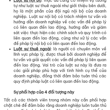
Luật sư nội bộ
: mặc dù cũng có nhiệm vụ tương
tự như luật sư thuê ngoài như giới thiệu bên dưới,
họ là một phần của đội ngũ nội bộ của doanh
nghiệp. Luật sư nội bộ có trách nhiệm tư vấn và
hướng dẫn doanh nghiệp về các vấn đề pháp lý
có liên quan đến lao động, hướng dẫn và giám
sát việc thực hiện các chính sách và quy trình có
liên quan đến lao động, cũng như xử lý các vấn
đề pháp lý nội bộ có liên quan đến lao động.
Luật sư thuê ngoài
: là người có chuyên môn về
lĩnh vực pháp lý, được thuê bởi doanh nghiệp để
tư vấn và giải quyết các vấn đề pháp lý liên quan
đến lao động. Vai trò của luật sư này là đưa ra
các giải pháp phù hợp với tình hình cụ thể của
doanh nghiệp, đồng thời đảm bảo tuân thủ các
quy định pháp luật có liên quan đến lao động.
Sự phối hợp của 4 đối tượng này
Tất cả các thành viên trong nhóm này cần phối hợp
chặt chẽ để đảm bảo rằng doanh nghiệp luôn tuân thủ