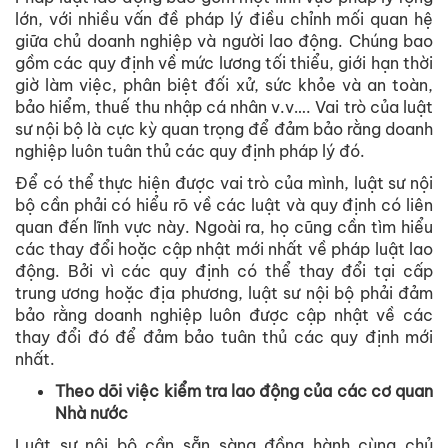
lớn, với nhiều vấn đề pháp lý điều chỉnh mối quan hệ
giữa chủ doanh nghiệp và người lao động. Chúng bao
gồm các quy định về mức lương tối thiểu, giới hạn thời
giờ làm việc, phân biệt đối xử, sức khỏe và an toàn,
bảo hiểm, thuế thu nhập cá nhân v.v…. Vai trò của luật
sư nội bộ là cực kỳ quan trọng để đảm bảo rằng doanh
nghiệp luôn tuân thủ các quy định pháp lý đó.
Để có thể thực hiện được vai trò của mình, luật sư nội
bộ cần phải có hiểu rõ về các luật và quy định có liên
quan đến lĩnh vực này. Ngoài ra, họ cũng cần tìm hiểu
các thay đổi hoặc cập nhật mới nhất về pháp luật lao
động. Bởi vì các quy định có thể thay đổi tại cấp
trung ương hoặc địa phương, luật sư nội bộ phải đảm
bảo rằng doanh nghiệp luôn được cập nhật về các
thay đổi đó để đảm bảo tuân thủ các quy định mới
nhất.
Theo dõi việc kiểm tra lao động của các cơ quan
Nhà nước
Luật sư nội bộ cần sẵn sàng đồng hành cùng chủ