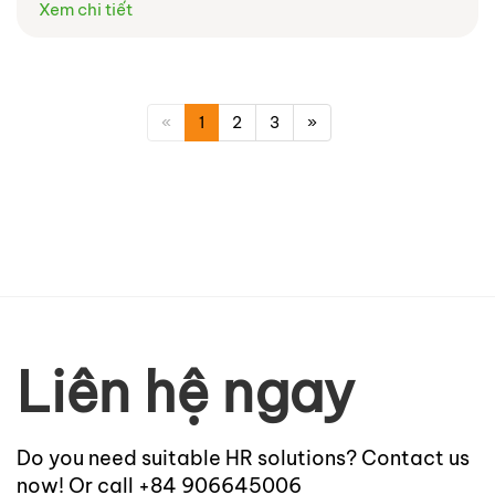
Xem chi tiết
«
1
2
3
»
Liên hệ ngay
Do you need suitable HR solutions? Contact us
now! Or call +84 906645006