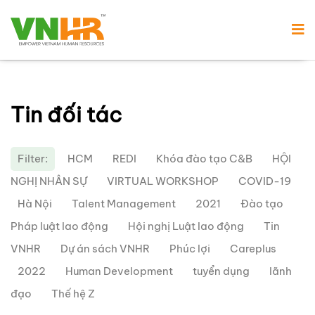
Tin đối tác
Filter:
HCM
REDI
Khóa đào tạo C&B
HỘI
NGHỊ NHÂN SỰ
VIRTUAL WORKSHOP
COVID-19
Hà Nội
Talent Management
2021
Đào tạo
Pháp luật lao động
Hội nghị Luật lao động
Tin
VNHR
Dự án sách VNHR
Phúc lợi
Careplus
2022
Human Development
tuyển dụng
lãnh
đạo
Thế hệ Z