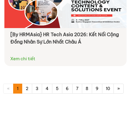
[By HRMAsia} HR Tech Asia 2026: Kết Nối Cộng
Đồng Nhân Sự Lớn Nhất Châu Á
Xem chi tiết
«
1
2
3
4
5
6
7
8
9
10
»