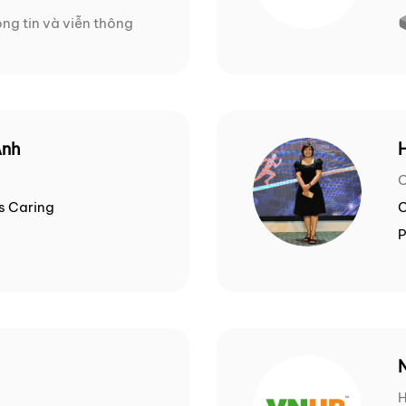
ng tin và viễn thông
Anh
C
is Caring
C
P