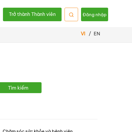
Trở thành Thành viên
Đăng nhập
VI
/
EN
Tìm kiếm
Chăm sóc sức khỏe và bệnh viên