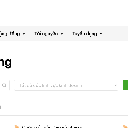
ộng đồng
Tài nguyên
Tuyển dụng
ng
h
Chăm sóc sắc đẹp và fitness