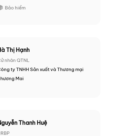
Bảo hiểm
Hà Thị Hạnh
ử nhân QTNL
ông ty TNHH Sản xuất và Thương mại
hương Mai
Nguyễn Thanh Huệ
HRBP