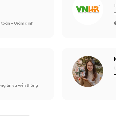
T
m toán - Giám định
L
T
ng tin và viễn thông