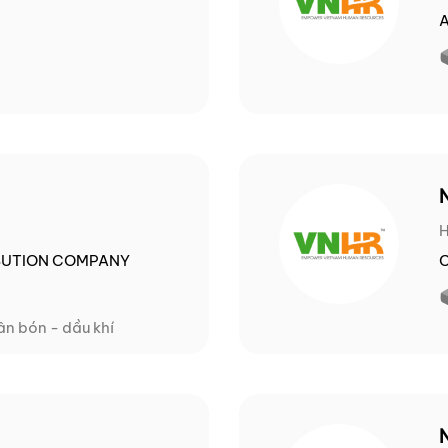
A
BUTION COMPANY
C
ân bón - dầu khí