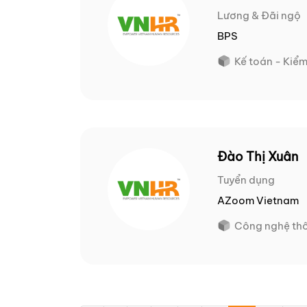
Lương & Đãi ngộ
BPS
Kế toán - Kiể
Đào Thị Xuân
Tuyển dụng
AZoom Vietnam
Công nghệ thô