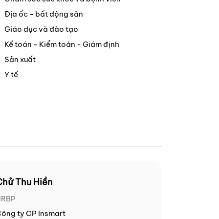
Địa ốc - bất động sản
Giáo dục và đào tạo
Kế toán - Kiểm toán - Giám định
Sản xuất
Y tế
Chử Thu Hiền
HRBP
ông ty CP Insmart