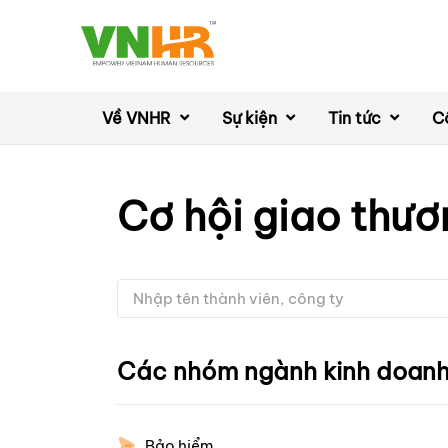
Về VNHR
Sự kiện
Tin tức
C
Cơ hội giao thươ
Các nhóm ngành kinh doan
Bảo hiểm