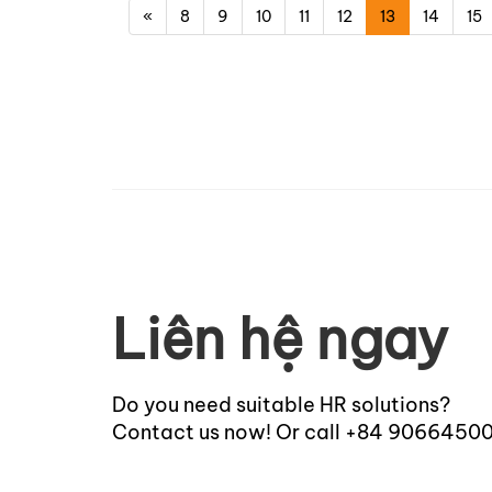
«
8
9
10
11
12
13
14
15
Liên hệ ngay
Do you need suitable HR solutions?
Contact us now! Or call +84 9066450