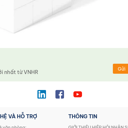
Gửi
 nhất từ ​​VNHR
 HỆ VÀ HỖ TRỢ
THÔNG TIN
ệ văn phòng:
GIỚI THIỆU HIỆP HỘI NHÂN S