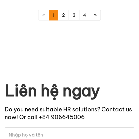
«
1
2
3
4
»
Liên hệ ngay
Do you need suitable HR solutions? Contact us
now! Or call +84 906645006