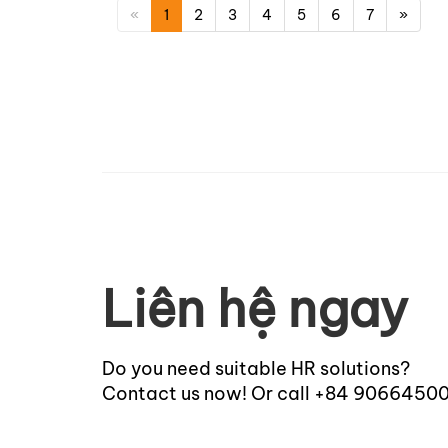
«
1
2
3
4
5
6
7
»
Liên hệ ngay
Do you need suitable HR solutions?
Contact us now! Or call +84 9066450