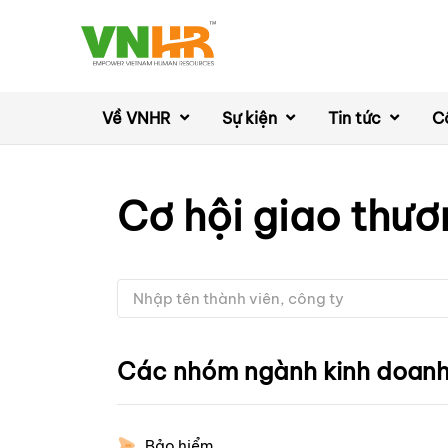
Về VNHR
Sự kiện
Tin tức
C
Cơ hội giao thươ
Các nhóm ngành kinh doan
Bảo hiểm