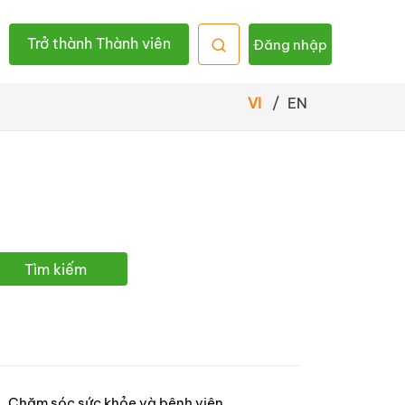
Trở thành Thành viên
Đăng nhập
VI
/
EN
Tìm kiếm
Chăm sóc sức khỏe và bệnh viên