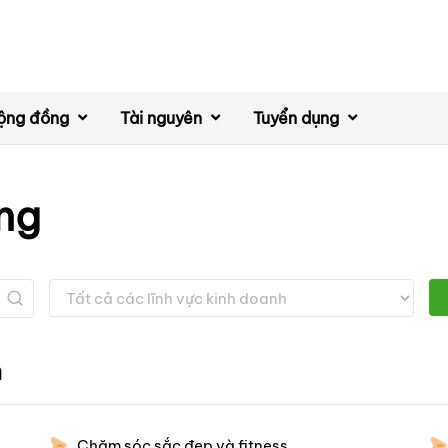
ộng đồng
Tài nguyên
Tuyển dụng
ng
h
Chăm sóc sắc đẹp và fitness