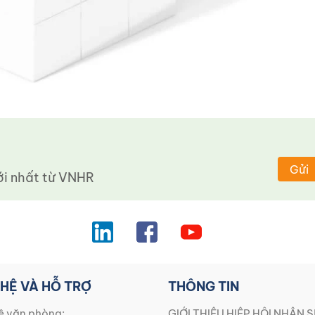
Gửi
 nhất từ ​​VNHR
 HỆ VÀ HỖ TRỢ
THÔNG TIN
ệ văn phòng:
GIỚI THIỆU HIỆP HỘI NHÂN S