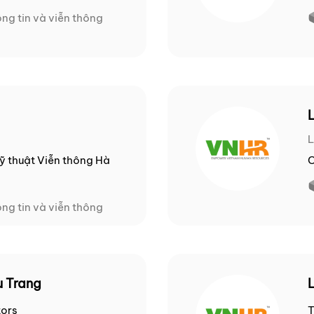
ng tin và viễn thông
L
ỹ thuật Viễn thông Hà
C
ng tin và viễn thông
u Trang
L
ors
T