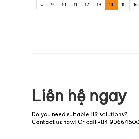
«
9
10
11
12
13
14
15
16
Liên hệ ngay
Do you need suitable HR solutions?
Contact us now! Or call +84 9066450