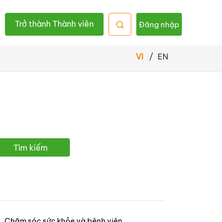
Trở thành Thành viên
Đăng nhập
VI
/
EN
Tìm kiếm
Chăm sóc sức khỏe và bệnh viên