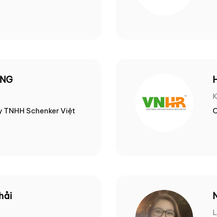
ƠNG
y TNHH Schenker Việt
C
hải