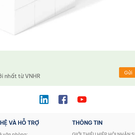
Gửi
 nhất từ ​​VNHR
 HỆ VÀ HỖ TRỢ
THÔNG TIN
ệ văn phòng:
GIỚI THIỆU HIỆP HỘI NHÂN S