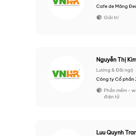
Cafe de Măng Đe
Giải trí
Nguyễn Thị Ki
Lương & Đãi ngộ
Công ty Cổ phần 
Phần mềm - we
điện tử
Luu Quynh Tra