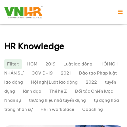
HR Knowledge
Filter:
HCM
2019
Luật lao động
HỘI NGHỊ
NHÂN SỰ
COVID-19
2021
Đào tạo Pháp luật
lao động
Hội nghị Luật lao động
2022
tuyển
dụng
lãnh đạo
Thế hệ Z
Đối tác Chiến lược
Nhân sự
thương hiệu nhà tuyển dụng
tự động hóa
trong nhân sự
HR in workplace
Coaching