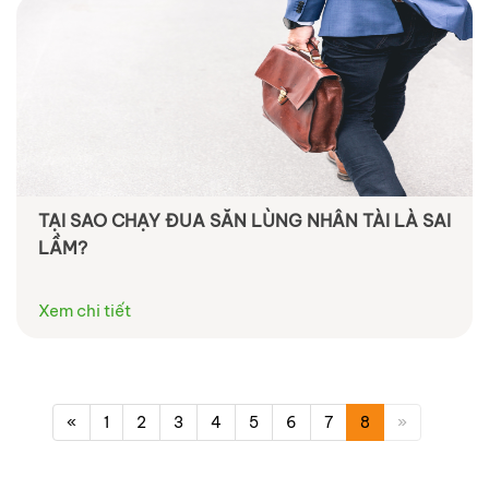
TẠI SAO CHẠY ĐUA SĂN LÙNG NHÂN TÀI LÀ SAI
LẦM?
Xem chi tiết
«
1
2
3
4
5
6
7
8
»