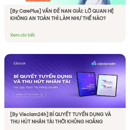
[By CarePlus] VẤN ĐỀ NAN GIẢI: LỠ QUAN HỆ
KHÔNG AN TOÀN THÌ LÀM NHƯ THẾ NÀO?
Xem chi tiết
[By Vieclam24h] BÍ QUYẾT TUYỂN DỤNG VÀ
THU HÚT NHÂN TÀI THỜI KHỦNG HOẢNG