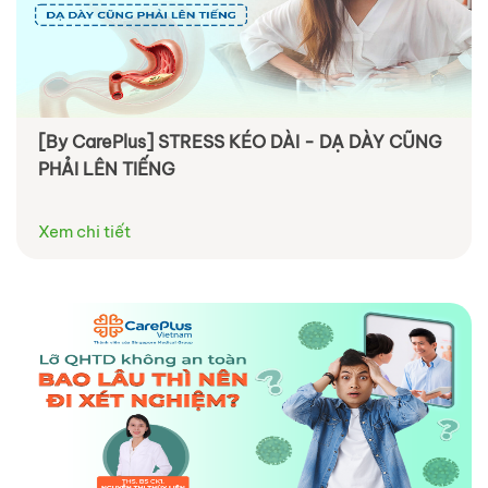
[By CarePlus] STRESS KÉO DÀI - DẠ DÀY CŨNG
PHẢI LÊN TIẾNG
Xem chi tiết