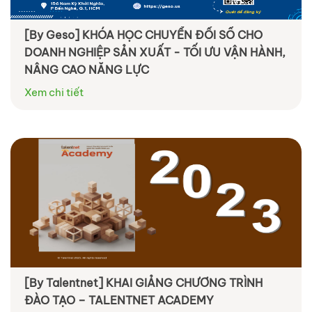
[By Geso] KHÓA HỌC CHUYỂN ĐỔI SỐ CHO
DOANH NGHIỆP SẢN XUẤT - TỐI ƯU VẬN HÀNH,
NÂNG CAO NĂNG LỰC
Xem chi tiết
[By Talentnet] KHAI GIẢNG CHƯƠNG TRÌNH
ĐÀO TẠO – TALENTNET ACADEMY