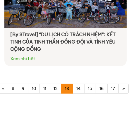
[By STravel] “DU LỊCH CÓ TRÁCH NHIỆM”: KẾT
TINH CỦA TINH THẦN ĐỒNG ĐỘI VÀ TÌNH YÊU
CỘNG ĐỒNG
Xem chi tiết
«
8
9
10
11
12
13
14
15
16
17
»