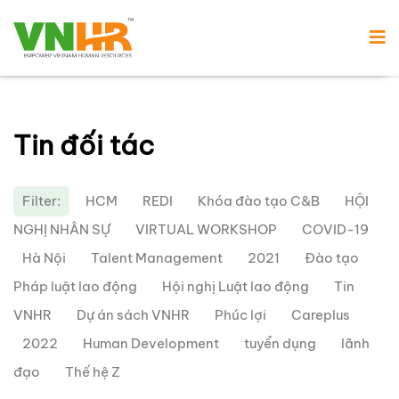
Tin đối tác
Filter:
HCM
REDI
Khóa đào tạo C&B
HỘI
NGHỊ NHÂN SỰ
VIRTUAL WORKSHOP
COVID-19
Hà Nội
Talent Management
2021
Đào tạo
Pháp luật lao động
Hội nghị Luật lao động
Tin
VNHR
Dự án sách VNHR
Phúc lợi
Careplus
2022
Human Development
tuyển dụng
lãnh
đạo
Thế hệ Z