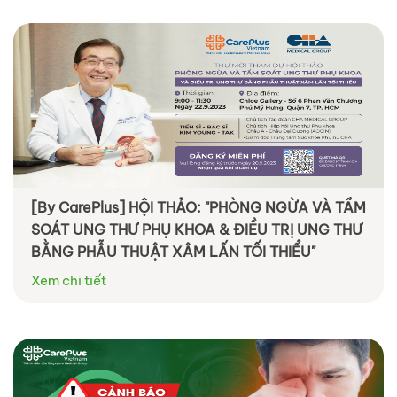
[By CarePlus] HỘI THẢO: "PHÒNG NGỪA VÀ TẦM
SOÁT UNG THƯ PHỤ KHOA & ĐIỀU TRỊ UNG THƯ
BẰNG PHẪU THUẬT XÂM LẤN TỐI THIỂU"
Xem chi tiết