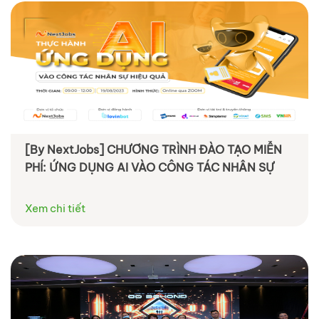
[By NextJobs] CHƯƠNG TRÌNH ĐÀO TẠO MIỄN
PHÍ: ỨNG DỤNG AI VÀO CÔNG TÁC NHÂN SỰ
Xem chi tiết