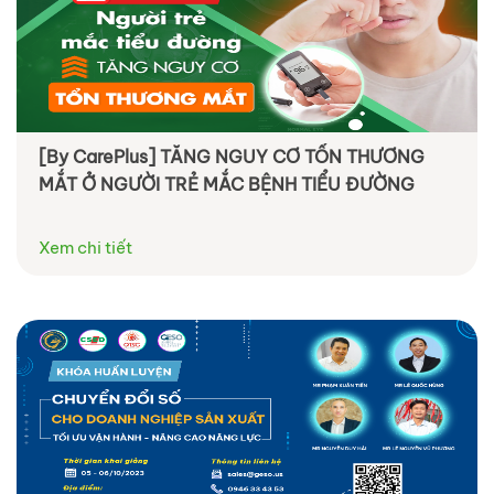
[By CarePlus] TĂNG NGUY CƠ TỔN THƯƠNG
MẮT Ở NGƯỜI TRẺ MẮC BỆNH TIỂU ĐƯỜNG
Xem chi tiết