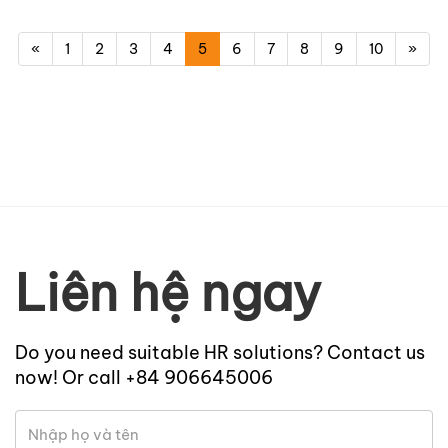
«
1
2
3
4
5
6
7
8
9
10
»
Liên hệ ngay
Do you need suitable HR solutions? Contact us
now! Or call +84 906645006