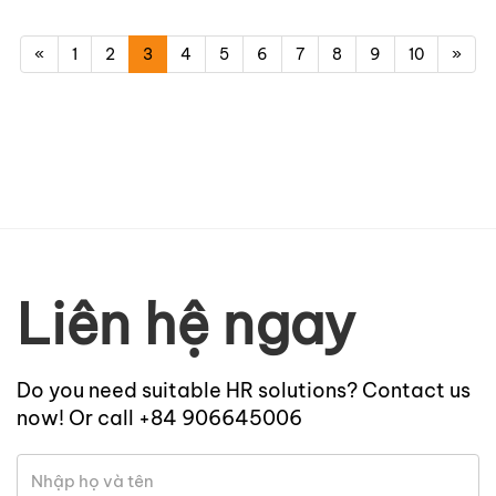
«
1
2
3
4
5
6
7
8
9
10
»
Liên hệ ngay
Do you need suitable HR solutions? Contact us
now! Or call +84 906645006