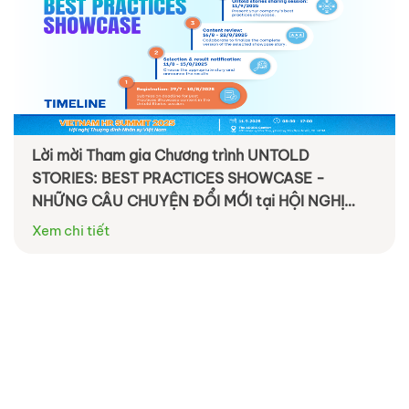
Lời mời Tham gia Chương trình UNTOLD
STORIES: BEST PRACTICES SHOWCASE -
NHỮNG CÂU CHUYỆN ĐỔI MỚI tại HỘI NGHỊ
THƯỢNG ĐỈNH NHÂN SỰ VIỆT NAM – VIETNAM
Xem chi tiết
HR SUMMIT 2025