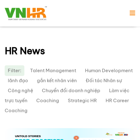
HR News
Filter:
Talent Management
Human Development
lãnh đạo
gắn kết nhân viên
Đối tác Nhân sự
Công nghệ
Chuyển đổi doanh nghiệp
Làm việc
trực tuyến
Coaching
Strategic HR
HR Career
Coaching