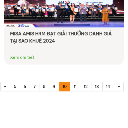
MISA AMIS HRM ĐẠT GIẢI THƯỞNG DANH GIÁ
TẠI SAO KHUÊ 2024
Xem chi tiết
«
5
6
7
8
9
10
11
12
13
14
»