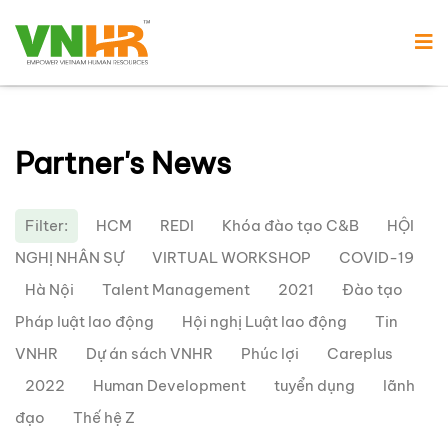
Partner's News
Filter:
HCM
REDI
Khóa đào tạo C&B
HỘI
NGHỊ NHÂN SỰ
VIRTUAL WORKSHOP
COVID-19
Hà Nội
Talent Management
2021
Đào tạo
Pháp luật lao động
Hội nghị Luật lao động
Tin
VNHR
Dự án sách VNHR
Phúc lợi
Careplus
2022
Human Development
tuyển dụng
lãnh
đạo
Thế hệ Z