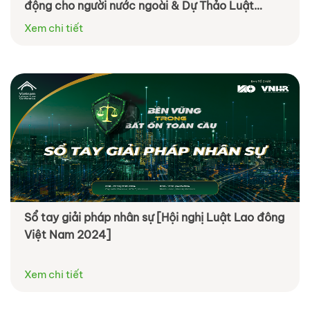
động cho người nước ngoài & Dự Thảo Luật
BHXH (sửa đổi)
Xem chi tiết
Sổ tay giải pháp nhân sự [Hội nghị Luật Lao đông
Việt Nam 2024]
Xem chi tiết