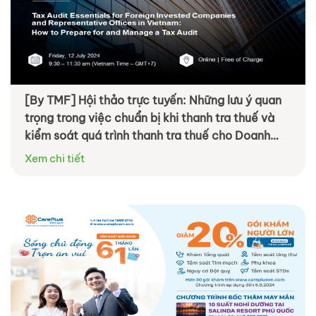
[By TMF] Hội thảo trực tuyến: Những lưu ý quan
trọng trong việc chuẩn bị khi thanh tra thuế và
kiểm soát quá trình thanh tra thuế cho Doanh
nghiệp Nước Ngoài và Văn phòng Đại diện tại
Xem chi tiết
Việt Nam