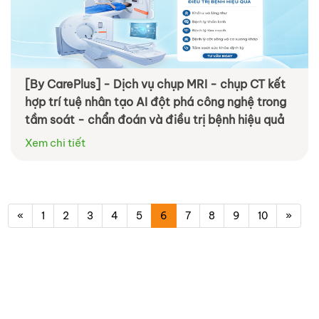
[By CarePlus] - Dịch vụ chụp MRI - chụp CT kết
hợp trí tuệ nhân tạo AI đột phá công nghệ trong
tầm soát - chẩn đoán và điều trị bệnh hiệu quả
Xem chi tiết
«
1
2
3
4
5
6
7
8
9
10
»