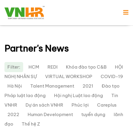
Partner's News
Filter:
HCM
REDI
Khóa đào tạo C&B
HỘI
NGHỊ NHÂN SỰ
VIRTUAL WORKSHOP
COVID-19
Hà Nội
Talent Management
2021
Đào tạo
Pháp luật lao động
Hội nghị Luật lao động
Tin
VNHR
Dự án sách VNHR
Phúc lợi
Careplus
2022
Human Development
tuyển dụng
lãnh
đạo
Thế hệ Z